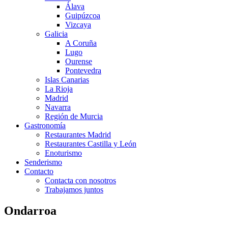
Álava
Guipúzcoa
Vizcaya
Galicia
A Coruña
Lugo
Ourense
Pontevedra
Islas Canarias
La Rioja
Madrid
Navarra
Región de Murcia
Gastronomía
Restaurantes Madrid
Restaurantes Castilla y León
Enoturismo
Senderismo
Contacto
Contacta con nosotros
Trabajamos juntos
Ondarroa