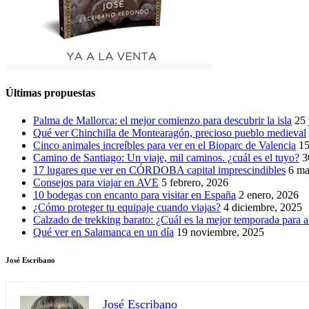
Últimas propuestas
Palma de Mallorca: el mejor comienzo para descubrir la isla
25 
Qué ver Chinchilla de Montearagón, precioso pueblo medieval
Cinco animales increíbles para ver en el Bioparc de Valencia
15
Camino de Santiago: Un viaje, mil caminos. ¿cuál es el tuyo?
3
17 lugares que ver en CÓRDOBA capital imprescindibles
6 ma
Consejos para viajar en AVE
5 febrero, 2026
10 bodegas con encanto para visitar en España
2 enero, 2026
¿Cómo proteger tu equipaje cuando viajas?
4 diciembre, 2025
Calzado de trekking barato: ¿Cuál es la mejor temporada para a
Qué ver en Salamanca en un día
19 noviembre, 2025
José Escribano
José Escribano