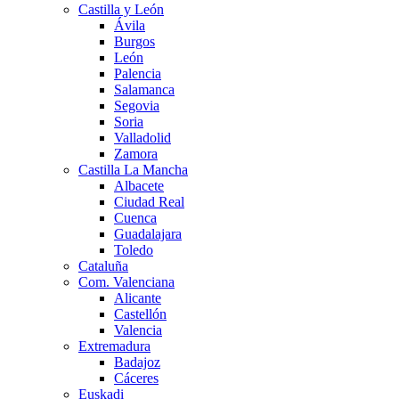
Castilla y León
Ávila
Burgos
León
Palencia
Salamanca
Segovia
Soria
Valladolid
Zamora
Castilla La Mancha
Albacete
Ciudad Real
Cuenca
Guadalajara
Toledo
Cataluña
Com. Valenciana
Alicante
Castellón
Valencia
Extremadura
Badajoz
Cáceres
Euskadi