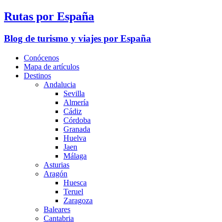
Rutas por España
Blog de turismo y viajes por España
Conócenos
Mapa de artículos
Destinos
Andalucia
Sevilla
Almería
Cádiz
Córdoba
Granada
Huelva
Jaen
Málaga
Asturias
Aragón
Huesca
Teruel
Zaragoza
Baleares
Cantabria