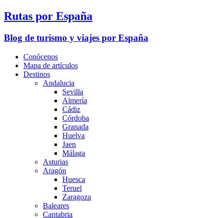
Rutas por España
Blog de turismo y viajes por España
Conócenos
Mapa de artículos
Destinos
Andalucia
Sevilla
Almería
Cádiz
Córdoba
Granada
Huelva
Jaen
Málaga
Asturias
Aragón
Huesca
Teruel
Zaragoza
Baleares
Cantabria