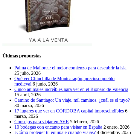
Últimas propuestas
Palma de Mallorca: el mejor comienzo para descubrir la isla
25 julio, 2026
Qué ver Chinchilla de Montearagón, precioso pueblo
medieval
6 junio, 2026
Cinco animales increíbles para ver en el Bioparc de Valencia
15 abril, 2026
Camino de Santiago: Un viaje, mil caminos. ¿cuál es el tuyo?
30 marzo, 2026
17 lugares que ver en CÓRDOBA capital imprescindibles
6
marzo, 2026
Consejos para viajar en AVE
5 febrero, 2026
10 bodegas con encanto para visitar en España
2 enero, 2026
¿Cómo proteger tu equipaje cuando viajas?
4 diciembre, 2025