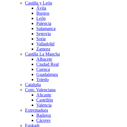
Castilla y León
Ávila
Burgos
León
Palencia
Salamanca
Segovia
Soria
Valladolid
Zamora
Castilla La Mancha
Albacete
Ciudad Real
Cuenca
Guadalajara
Toledo
Cataluña
Com. Valenciana
Alicante
Castellón
Valencia
Extremadura
Badajoz
Cáceres
Euskadi