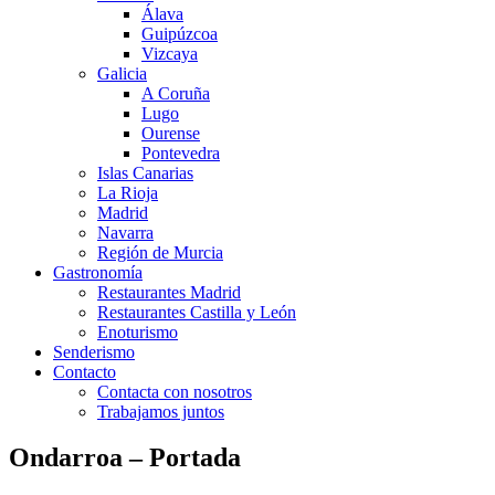
Álava
Guipúzcoa
Vizcaya
Galicia
A Coruña
Lugo
Ourense
Pontevedra
Islas Canarias
La Rioja
Madrid
Navarra
Región de Murcia
Gastronomía
Restaurantes Madrid
Restaurantes Castilla y León
Enoturismo
Senderismo
Contacto
Contacta con nosotros
Trabajamos juntos
Ondarroa – Portada