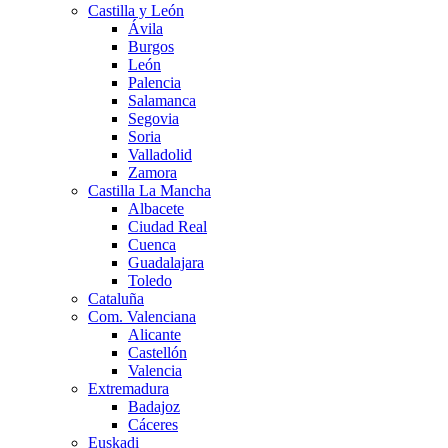
Castilla y León
Ávila
Burgos
León
Palencia
Salamanca
Segovia
Soria
Valladolid
Zamora
Castilla La Mancha
Albacete
Ciudad Real
Cuenca
Guadalajara
Toledo
Cataluña
Com. Valenciana
Alicante
Castellón
Valencia
Extremadura
Badajoz
Cáceres
Euskadi