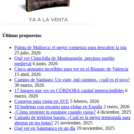
Últimas propuestas
Palma de Mallorca: el mejor comienzo para descubrir la isla
25 julio, 2026
Qué ver Chinchilla de Montearagón, precioso pueblo
medieval
6 junio, 2026
Cinco animales increíbles para ver en el Bioparc de Valencia
15 abril, 2026
Camino de Santiago: Un viaje, mil caminos. ¿cuál es el tuyo?
30 marzo, 2026
17 lugares que ver en CÓRDOBA capital imprescindibles
6
marzo, 2026
Consejos para viajar en AVE
5 febrero, 2026
10 bodegas con encanto para visitar en España
2 enero, 2026
¿Cómo proteger tu equipaje cuando viajas?
4 diciembre, 2025
Calzado de trekking barato: ¿Cuál es la mejor temporada para
ahorrar en tus botas?
21 noviembre, 2025
Qué ver en Salamanca en un día
19 noviembre, 2025