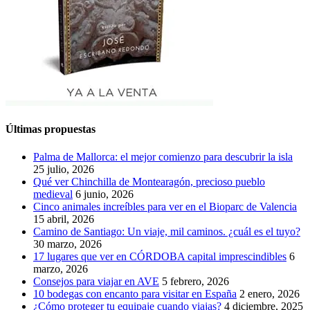
Últimas propuestas
Palma de Mallorca: el mejor comienzo para descubrir la isla
25 julio, 2026
Qué ver Chinchilla de Montearagón, precioso pueblo
medieval
6 junio, 2026
Cinco animales increíbles para ver en el Bioparc de Valencia
15 abril, 2026
Camino de Santiago: Un viaje, mil caminos. ¿cuál es el tuyo?
30 marzo, 2026
17 lugares que ver en CÓRDOBA capital imprescindibles
6
marzo, 2026
Consejos para viajar en AVE
5 febrero, 2026
10 bodegas con encanto para visitar en España
2 enero, 2026
¿Cómo proteger tu equipaje cuando viajas?
4 diciembre, 2025