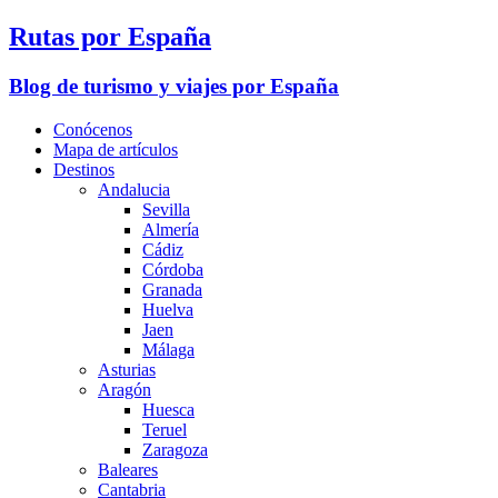
Rutas por España
Blog de turismo y viajes por España
Conócenos
Mapa de artículos
Destinos
Andalucia
Sevilla
Almería
Cádiz
Córdoba
Granada
Huelva
Jaen
Málaga
Asturias
Aragón
Huesca
Teruel
Zaragoza
Baleares
Cantabria