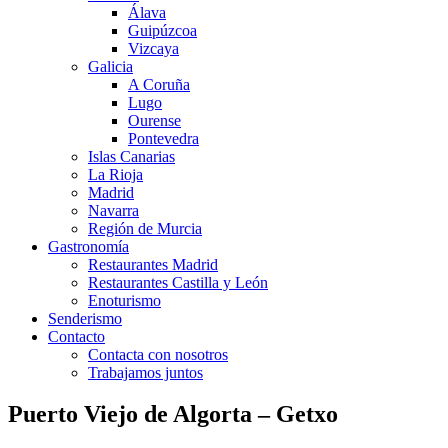
Álava
Guipúzcoa
Vizcaya
Galicia
A Coruña
Lugo
Ourense
Pontevedra
Islas Canarias
La Rioja
Madrid
Navarra
Región de Murcia
Gastronomía
Restaurantes Madrid
Restaurantes Castilla y León
Enoturismo
Senderismo
Contacto
Contacta con nosotros
Trabajamos juntos
Puerto Viejo de Algorta – Getxo