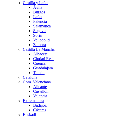
Castilla y León
Ávila
Burgos
León
Palencia
Salamanca
Segovia
Soria
Valladolid
Zamora
Castilla La Mancha
Albacete
Ciudad Real
Cuenca
Guadalajara
Toledo
Cataluña
Com. Valenciana
Alicante
Castellón
Valencia
Extremadura
Badajoz
Cáceres
Euskadi