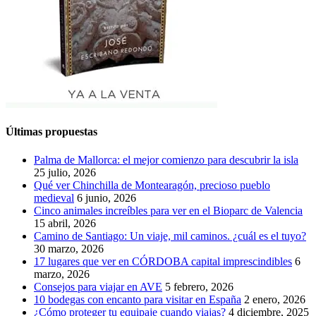
Últimas propuestas
Palma de Mallorca: el mejor comienzo para descubrir la isla
25 julio, 2026
Qué ver Chinchilla de Montearagón, precioso pueblo
medieval
6 junio, 2026
Cinco animales increíbles para ver en el Bioparc de Valencia
15 abril, 2026
Camino de Santiago: Un viaje, mil caminos. ¿cuál es el tuyo?
30 marzo, 2026
17 lugares que ver en CÓRDOBA capital imprescindibles
6
marzo, 2026
Consejos para viajar en AVE
5 febrero, 2026
10 bodegas con encanto para visitar en España
2 enero, 2026
¿Cómo proteger tu equipaje cuando viajas?
4 diciembre, 2025