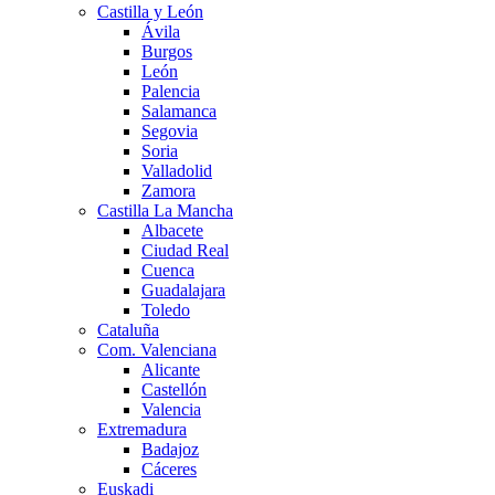
Castilla y León
Ávila
Burgos
León
Palencia
Salamanca
Segovia
Soria
Valladolid
Zamora
Castilla La Mancha
Albacete
Ciudad Real
Cuenca
Guadalajara
Toledo
Cataluña
Com. Valenciana
Alicante
Castellón
Valencia
Extremadura
Badajoz
Cáceres
Euskadi