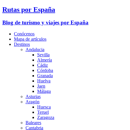
Rutas por España
Blog de turismo y viajes por España
Conócenos
Mapa de artículos
Destinos
Andalucia
Sevilla
Almería
Cádiz
Córdoba
Granada
Huelva
Jaen
Málaga
Asturias
Aragón
Huesca
Teruel
Zaragoza
Baleares
Cantabria