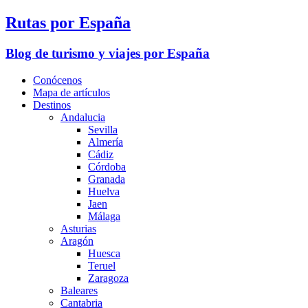
Rutas por España
Blog de turismo y viajes por España
Conócenos
Mapa de artículos
Destinos
Andalucia
Sevilla
Almería
Cádiz
Córdoba
Granada
Huelva
Jaen
Málaga
Asturias
Aragón
Huesca
Teruel
Zaragoza
Baleares
Cantabria