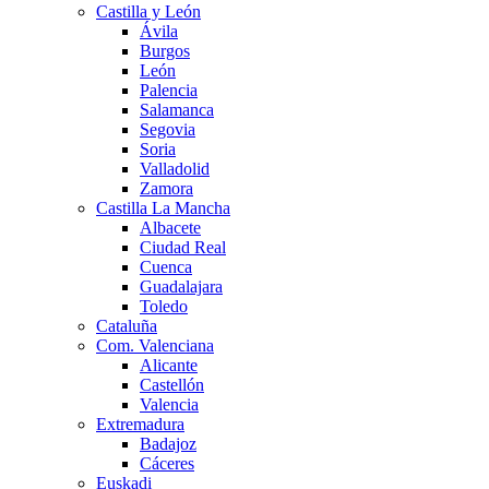
Castilla y León
Ávila
Burgos
León
Palencia
Salamanca
Segovia
Soria
Valladolid
Zamora
Castilla La Mancha
Albacete
Ciudad Real
Cuenca
Guadalajara
Toledo
Cataluña
Com. Valenciana
Alicante
Castellón
Valencia
Extremadura
Badajoz
Cáceres
Euskadi