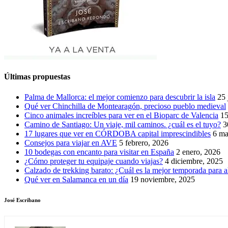
Últimas propuestas
Palma de Mallorca: el mejor comienzo para descubrir la isla
25 
Qué ver Chinchilla de Montearagón, precioso pueblo medieval
Cinco animales increíbles para ver en el Bioparc de Valencia
15
Camino de Santiago: Un viaje, mil caminos. ¿cuál es el tuyo?
3
17 lugares que ver en CÓRDOBA capital imprescindibles
6 ma
Consejos para viajar en AVE
5 febrero, 2026
10 bodegas con encanto para visitar en España
2 enero, 2026
¿Cómo proteger tu equipaje cuando viajas?
4 diciembre, 2025
Calzado de trekking barato: ¿Cuál es la mejor temporada para a
Qué ver en Salamanca en un día
19 noviembre, 2025
José Escribano