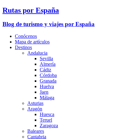
Rutas por España
Blog de turismo y viajes por España
Conócenos
Mapa de artículos
Destinos
Andalucia
Sevilla
Almería
Cádiz
Córdoba
Granada
Huelva
Jaen
Málaga
Asturias
Aragón
Huesca
Teruel
Zaragoza
Baleares
Cantabria