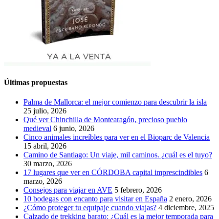
Últimas propuestas
Palma de Mallorca: el mejor comienzo para descubrir la isla
25 julio, 2026
Qué ver Chinchilla de Montearagón, precioso pueblo
medieval
6 junio, 2026
Cinco animales increíbles para ver en el Bioparc de Valencia
15 abril, 2026
Camino de Santiago: Un viaje, mil caminos. ¿cuál es el tuyo?
30 marzo, 2026
17 lugares que ver en CÓRDOBA capital imprescindibles
6
marzo, 2026
Consejos para viajar en AVE
5 febrero, 2026
10 bodegas con encanto para visitar en España
2 enero, 2026
¿Cómo proteger tu equipaje cuando viajas?
4 diciembre, 2025
Calzado de trekking barato: ¿Cuál es la mejor temporada para