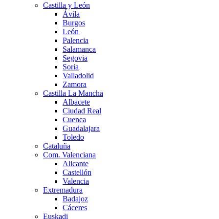
Castilla y León
Ávila
Burgos
León
Palencia
Salamanca
Segovia
Soria
Valladolid
Zamora
Castilla La Mancha
Albacete
Ciudad Real
Cuenca
Guadalajara
Toledo
Cataluña
Com. Valenciana
Alicante
Castellón
Valencia
Extremadura
Badajoz
Cáceres
Euskadi