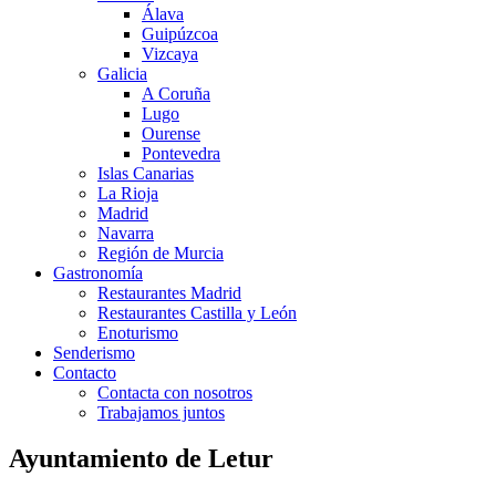
Álava
Guipúzcoa
Vizcaya
Galicia
A Coruña
Lugo
Ourense
Pontevedra
Islas Canarias
La Rioja
Madrid
Navarra
Región de Murcia
Gastronomía
Restaurantes Madrid
Restaurantes Castilla y León
Enoturismo
Senderismo
Contacto
Contacta con nosotros
Trabajamos juntos
Ayuntamiento de Letur