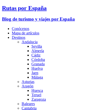
Rutas por España
Blog de turismo y viajes por España
Conócenos
Mapa de artículos
Destinos
Andalucia
Sevilla
Almería
Cádiz
Córdoba
Granada
Huelva
Jaen
Málaga
Asturias
Aragón
Huesca
Teruel
Zaragoza
Baleares
Cantabria