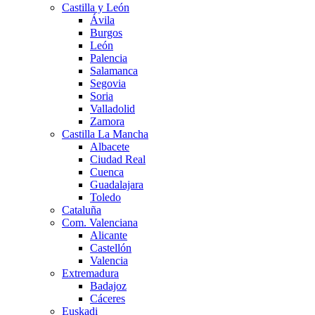
Castilla y León
Ávila
Burgos
León
Palencia
Salamanca
Segovia
Soria
Valladolid
Zamora
Castilla La Mancha
Albacete
Ciudad Real
Cuenca
Guadalajara
Toledo
Cataluña
Com. Valenciana
Alicante
Castellón
Valencia
Extremadura
Badajoz
Cáceres
Euskadi