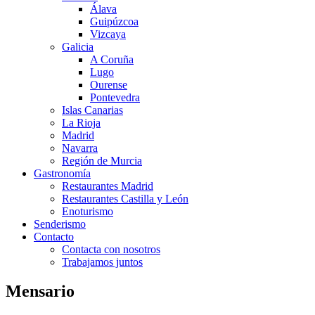
Álava
Guipúzcoa
Vizcaya
Galicia
A Coruña
Lugo
Ourense
Pontevedra
Islas Canarias
La Rioja
Madrid
Navarra
Región de Murcia
Gastronomía
Restaurantes Madrid
Restaurantes Castilla y León
Enoturismo
Senderismo
Contacto
Contacta con nosotros
Trabajamos juntos
Mensario