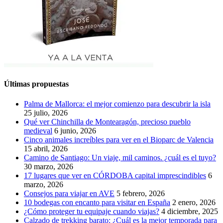
Últimas propuestas
Palma de Mallorca: el mejor comienzo para descubrir la isla
25 julio, 2026
Qué ver Chinchilla de Montearagón, precioso pueblo
medieval
6 junio, 2026
Cinco animales increíbles para ver en el Bioparc de Valencia
15 abril, 2026
Camino de Santiago: Un viaje, mil caminos. ¿cuál es el tuyo?
30 marzo, 2026
17 lugares que ver en CÓRDOBA capital imprescindibles
6
marzo, 2026
Consejos para viajar en AVE
5 febrero, 2026
10 bodegas con encanto para visitar en España
2 enero, 2026
¿Cómo proteger tu equipaje cuando viajas?
4 diciembre, 2025
Calzado de trekking barato: ¿Cuál es la mejor temporada para