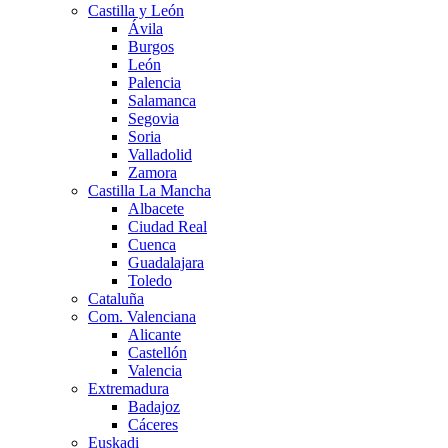
Castilla y León
Ávila
Burgos
León
Palencia
Salamanca
Segovia
Soria
Valladolid
Zamora
Castilla La Mancha
Albacete
Ciudad Real
Cuenca
Guadalajara
Toledo
Cataluña
Com. Valenciana
Alicante
Castellón
Valencia
Extremadura
Badajoz
Cáceres
Euskadi