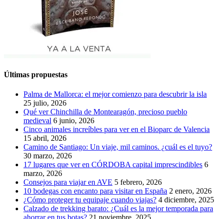
Últimas propuestas
Palma de Mallorca: el mejor comienzo para descubrir la isla
25 julio, 2026
Qué ver Chinchilla de Montearagón, precioso pueblo
medieval
6 junio, 2026
Cinco animales increíbles para ver en el Bioparc de Valencia
15 abril, 2026
Camino de Santiago: Un viaje, mil caminos. ¿cuál es el tuyo?
30 marzo, 2026
17 lugares que ver en CÓRDOBA capital imprescindibles
6
marzo, 2026
Consejos para viajar en AVE
5 febrero, 2026
10 bodegas con encanto para visitar en España
2 enero, 2026
¿Cómo proteger tu equipaje cuando viajas?
4 diciembre, 2025
Calzado de trekking barato: ¿Cuál es la mejor temporada para
ahorrar en tus botas?
21 noviembre, 2025