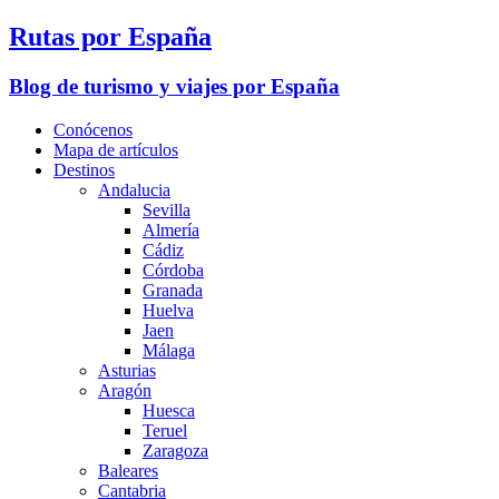
Rutas por España
Blog de turismo y viajes por España
Conócenos
Mapa de artículos
Destinos
Andalucia
Sevilla
Almería
Cádiz
Córdoba
Granada
Huelva
Jaen
Málaga
Asturias
Aragón
Huesca
Teruel
Zaragoza
Baleares
Cantabria