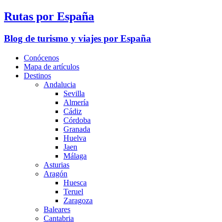
Rutas por España
Blog de turismo y viajes por España
Conócenos
Mapa de artículos
Destinos
Andalucia
Sevilla
Almería
Cádiz
Córdoba
Granada
Huelva
Jaen
Málaga
Asturias
Aragón
Huesca
Teruel
Zaragoza
Baleares
Cantabria