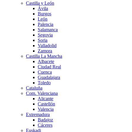
Castilla y León
Ávila
Burgos
León
Palencia
Salamanca
Segovia
Soria
Valladolid
Zamora
Castilla La Mancha
Albacete
Ciudad Real
Cuenca
Guadalajara
Toledo
Cataluña
Com. Valenciana
Alicante
Castellón
Valencia
Extremadura
Badajoz
Cáceres
Euskadi