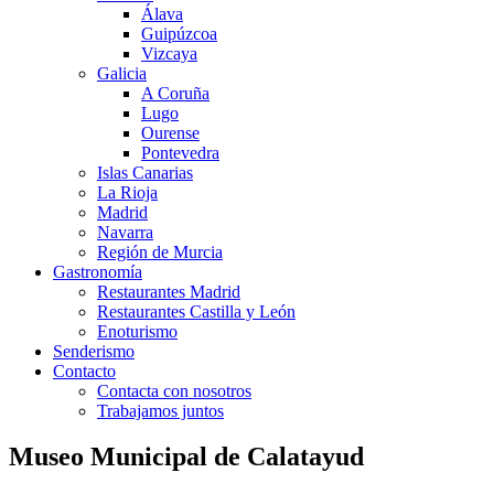
Álava
Guipúzcoa
Vizcaya
Galicia
A Coruña
Lugo
Ourense
Pontevedra
Islas Canarias
La Rioja
Madrid
Navarra
Región de Murcia
Gastronomía
Restaurantes Madrid
Restaurantes Castilla y León
Enoturismo
Senderismo
Contacto
Contacta con nosotros
Trabajamos juntos
Museo Municipal de Calatayud