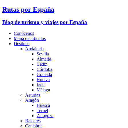
Rutas por España
Blog de turismo y viajes por España
Conócenos
Mapa de artículos
Destinos
Andalucia
Sevilla
Almería
Cádiz
Córdoba
Granada
Huelva
Jaen
Málaga
Asturias
Aragón
Huesca
Teruel
Zaragoza
Baleares
Cantabria