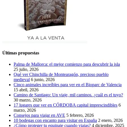
Últimas propuestas
Palma de Mallorca: el mejor comienzo para descubrir la isla
25 julio, 2026
Qué ver Chinchilla de Montearagón, precioso pueblo
medieval
6 junio, 2026
Cinco animales increíbles para ver en el Bioparc de Valencia
15 abril, 2026
Camino de Santiago: Un viaje, mil caminos. ¿cuál es el tuyo?
30 marzo, 2026
17 lugares que ver en CÓRDOBA capital imprescindibles
6
marzo, 2026
Consejos para viajar en AVE
5 febrero, 2026
10 bodegas con encanto para visitar en España
2 enero, 2026
¿Cómo proteger tu equipaje cuando viajas?
4 diciembre, 2025