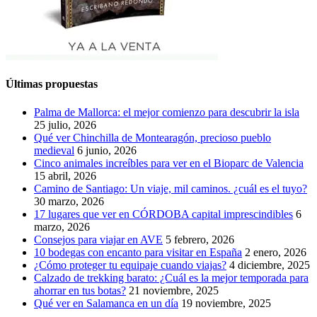
Últimas propuestas
Palma de Mallorca: el mejor comienzo para descubrir la isla
25 julio, 2026
Qué ver Chinchilla de Montearagón, precioso pueblo
medieval
6 junio, 2026
Cinco animales increíbles para ver en el Bioparc de Valencia
15 abril, 2026
Camino de Santiago: Un viaje, mil caminos. ¿cuál es el tuyo?
30 marzo, 2026
17 lugares que ver en CÓRDOBA capital imprescindibles
6
marzo, 2026
Consejos para viajar en AVE
5 febrero, 2026
10 bodegas con encanto para visitar en España
2 enero, 2026
¿Cómo proteger tu equipaje cuando viajas?
4 diciembre, 2025
Calzado de trekking barato: ¿Cuál es la mejor temporada para
ahorrar en tus botas?
21 noviembre, 2025
Qué ver en Salamanca en un día
19 noviembre, 2025