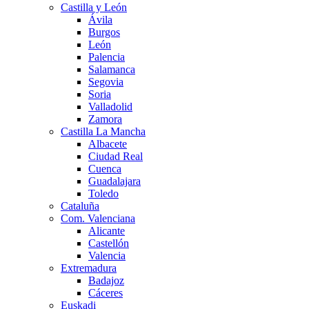
Castilla y León
Ávila
Burgos
León
Palencia
Salamanca
Segovia
Soria
Valladolid
Zamora
Castilla La Mancha
Albacete
Ciudad Real
Cuenca
Guadalajara
Toledo
Cataluña
Com. Valenciana
Alicante
Castellón
Valencia
Extremadura
Badajoz
Cáceres
Euskadi