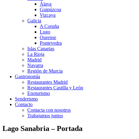
Álava
Guipúzcoa
Vizcaya
Galicia
A Coruña
Lugo
Ourense
Pontevedra
Islas Canarias
La Rioja
Madrid
Navarra
Región de Murcia
Gastronomía
Restaurantes Madrid
Restaurantes Castilla y León
Enoturismo
Senderismo
Contacto
Contacta con nosotros
Trabajamos juntos
Lago Sanabria – Portada