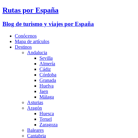
Rutas por España
Blog de turismo y viajes por España
Conócenos
Mapa de artículos
Destinos
Andalucia
Sevilla
Almería
Cádiz
Córdoba
Granada
Huelva
Jaen
Málaga
Asturias
Aragón
Huesca
Teruel
Zaragoza
Baleares
Cantabria