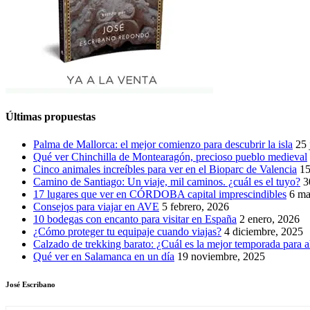
Últimas propuestas
Palma de Mallorca: el mejor comienzo para descubrir la isla
25 
Qué ver Chinchilla de Montearagón, precioso pueblo medieval
Cinco animales increíbles para ver en el Bioparc de Valencia
15
Camino de Santiago: Un viaje, mil caminos. ¿cuál es el tuyo?
3
17 lugares que ver en CÓRDOBA capital imprescindibles
6 ma
Consejos para viajar en AVE
5 febrero, 2026
10 bodegas con encanto para visitar en España
2 enero, 2026
¿Cómo proteger tu equipaje cuando viajas?
4 diciembre, 2025
Calzado de trekking barato: ¿Cuál es la mejor temporada para a
Qué ver en Salamanca en un día
19 noviembre, 2025
José Escribano