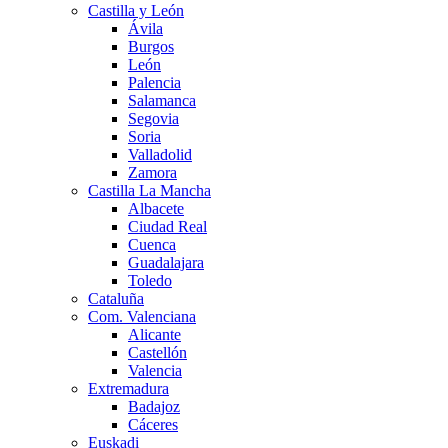
Castilla y León
Ávila
Burgos
León
Palencia
Salamanca
Segovia
Soria
Valladolid
Zamora
Castilla La Mancha
Albacete
Ciudad Real
Cuenca
Guadalajara
Toledo
Cataluña
Com. Valenciana
Alicante
Castellón
Valencia
Extremadura
Badajoz
Cáceres
Euskadi