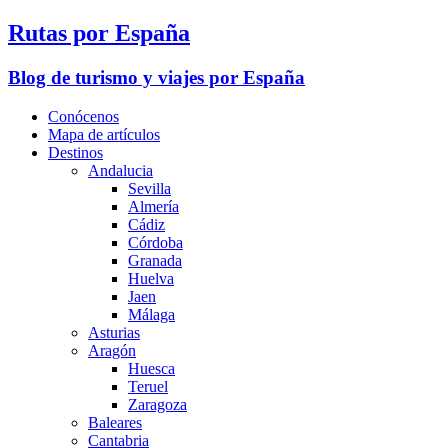
Rutas por España
Blog de turismo y viajes por España
Conócenos
Mapa de artículos
Destinos
Andalucia
Sevilla
Almería
Cádiz
Córdoba
Granada
Huelva
Jaen
Málaga
Asturias
Aragón
Huesca
Teruel
Zaragoza
Baleares
Cantabria