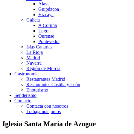
Álava
Guipúzcoa
Vizcaya
Galicia
A Coruña
Lugo
Ourense
Pontevedra
Islas Canarias
La Rioja
Madrid
Navarra
Región de Murcia
Gastronomía
Restaurantes Madrid
Restaurantes Castilla y León
Enoturismo
Senderismo
Contacto
Contacta con nosotros
Trabajamos juntos
Iglesia Santa María de Azogue