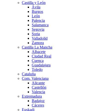
Castilla y León
Ávila
Burgos
León
Palencia
Salamanca
Segovia
Soria
Valladolid
Zamora
Castilla La Mancha
Albacete
Ciudad Real
Cuenca
Guadalajara
Toledo
Cataluña
Com. Valenciana
Alicante
Castellón
Valencia
Extremadura
Badajoz
Cáceres
Euskadi