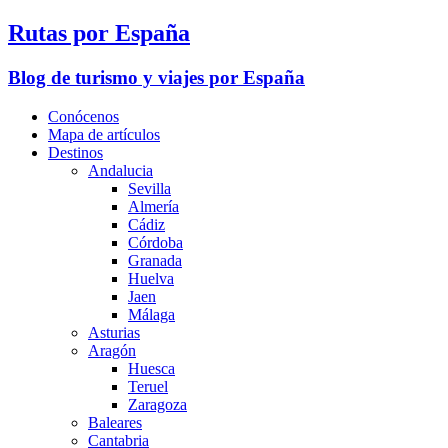
Rutas por España
Blog de turismo y viajes por España
Conócenos
Mapa de artículos
Destinos
Andalucia
Sevilla
Almería
Cádiz
Córdoba
Granada
Huelva
Jaen
Málaga
Asturias
Aragón
Huesca
Teruel
Zaragoza
Baleares
Cantabria