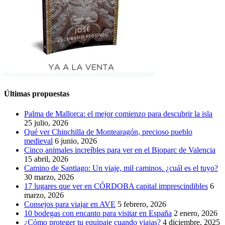
Últimas propuestas
Palma de Mallorca: el mejor comienzo para descubrir la isla
25 julio, 2026
Qué ver Chinchilla de Montearagón, precioso pueblo
medieval
6 junio, 2026
Cinco animales increíbles para ver en el Bioparc de Valencia
15 abril, 2026
Camino de Santiago: Un viaje, mil caminos. ¿cuál es el tuyo?
30 marzo, 2026
17 lugares que ver en CÓRDOBA capital imprescindibles
6
marzo, 2026
Consejos para viajar en AVE
5 febrero, 2026
10 bodegas con encanto para visitar en España
2 enero, 2026
¿Cómo proteger tu equipaje cuando viajas?
4 diciembre, 2025