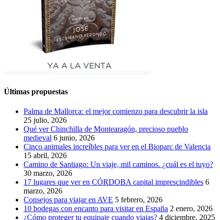
Últimas propuestas
Palma de Mallorca: el mejor comienzo para descubrir la isla
25 julio, 2026
Qué ver Chinchilla de Montearagón, precioso pueblo
medieval
6 junio, 2026
Cinco animales increíbles para ver en el Bioparc de Valencia
15 abril, 2026
Camino de Santiago: Un viaje, mil caminos. ¿cuál es el tuyo?
30 marzo, 2026
17 lugares que ver en CÓRDOBA capital imprescindibles
6
marzo, 2026
Consejos para viajar en AVE
5 febrero, 2026
10 bodegas con encanto para visitar en España
2 enero, 2026
¿Cómo proteger tu equipaje cuando viajas?
4 diciembre, 2025