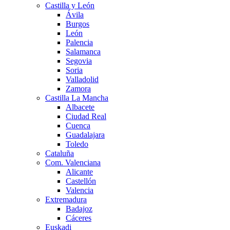
Castilla y León
Ávila
Burgos
León
Palencia
Salamanca
Segovia
Soria
Valladolid
Zamora
Castilla La Mancha
Albacete
Ciudad Real
Cuenca
Guadalajara
Toledo
Cataluña
Com. Valenciana
Alicante
Castellón
Valencia
Extremadura
Badajoz
Cáceres
Euskadi