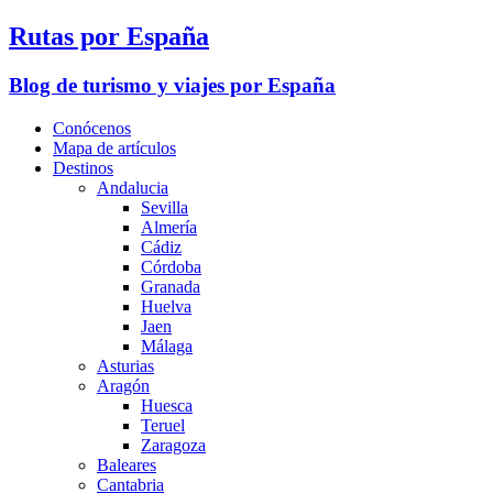
Rutas por España
Blog de turismo y viajes por España
Conócenos
Mapa de artículos
Destinos
Andalucia
Sevilla
Almería
Cádiz
Córdoba
Granada
Huelva
Jaen
Málaga
Asturias
Aragón
Huesca
Teruel
Zaragoza
Baleares
Cantabria