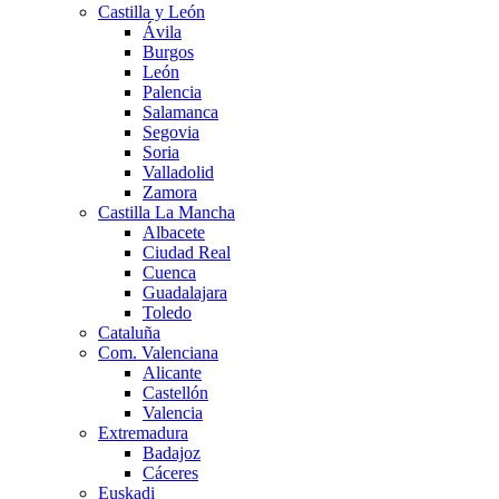
Castilla y León
Ávila
Burgos
León
Palencia
Salamanca
Segovia
Soria
Valladolid
Zamora
Castilla La Mancha
Albacete
Ciudad Real
Cuenca
Guadalajara
Toledo
Cataluña
Com. Valenciana
Alicante
Castellón
Valencia
Extremadura
Badajoz
Cáceres
Euskadi