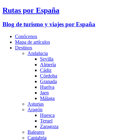
Rutas por España
Blog de turismo y viajes por España
Conócenos
Mapa de artículos
Destinos
Andalucia
Sevilla
Almería
Cádiz
Córdoba
Granada
Huelva
Jaen
Málaga
Asturias
Aragón
Huesca
Teruel
Zaragoza
Baleares
Cantabria