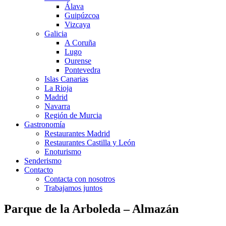
Álava
Guipúzcoa
Vizcaya
Galicia
A Coruña
Lugo
Ourense
Pontevedra
Islas Canarias
La Rioja
Madrid
Navarra
Región de Murcia
Gastronomía
Restaurantes Madrid
Restaurantes Castilla y León
Enoturismo
Senderismo
Contacto
Contacta con nosotros
Trabajamos juntos
Parque de la Arboleda – Almazán