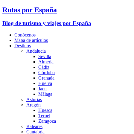
Rutas por España
Blog de turismo y viajes por España
Conócenos
Mapa de artículos
Destinos
Andalucia
Sevilla
Almería
Cádiz
Córdoba
Granada
Huelva
Jaen
Málaga
Asturias
Aragón
Huesca
Teruel
Zaragoza
Baleares
Cantabria