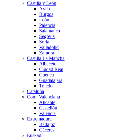
Castilla y León
Ávila
Burgos
León
Palencia
Salamanca
Segovia
Soria
Valladolid
Zamora
Castilla La Mancha
Albacete
Ciudad Real
Cuenca
Guadalajara
Toledo
Cataluña
Com. Valenciana
Alicante
Castellón
Valencia
Extremadura
Badajoz
Cáceres
Euskadi