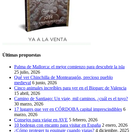
Últimas propuestas
Palma de Mallorca: el mejor comienzo para descubrir la isla
25 julio, 2026
Qué ver Chinchilla de Montearagón, precioso pueblo
medieval
6 junio, 2026
Cinco animales increíbles para ver en el Bioparc de Valencia
15 abril, 2026
Camino de Santiago: Un viaje, mil caminos. ¿cuál es el tuyo?
30 marzo, 2026
17 lugares que ver en CÓRDOBA capital imprescindibles
6
marzo, 2026
Consejos para viajar en AVE
5 febrero, 2026
10 bodegas con encanto para visitar en España
2 enero, 2026
¿Cómo proteger tu equipaje cuando viajas?
4 diciembre, 2025