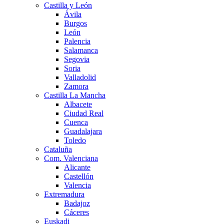
Castilla y León
Ávila
Burgos
León
Palencia
Salamanca
Segovia
Soria
Valladolid
Zamora
Castilla La Mancha
Albacete
Ciudad Real
Cuenca
Guadalajara
Toledo
Cataluña
Com. Valenciana
Alicante
Castellón
Valencia
Extremadura
Badajoz
Cáceres
Euskadi