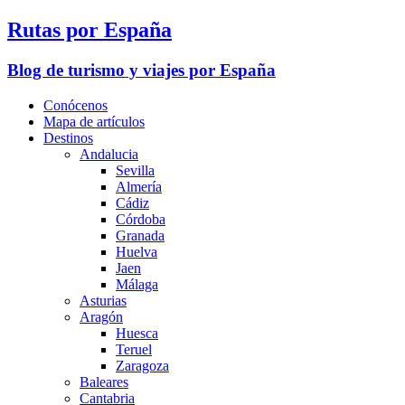
Rutas por España
Blog de turismo y viajes por España
Conócenos
Mapa de artículos
Destinos
Andalucia
Sevilla
Almería
Cádiz
Córdoba
Granada
Huelva
Jaen
Málaga
Asturias
Aragón
Huesca
Teruel
Zaragoza
Baleares
Cantabria