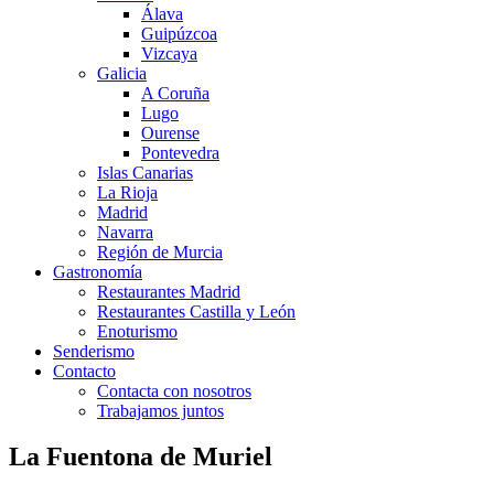
Álava
Guipúzcoa
Vizcaya
Galicia
A Coruña
Lugo
Ourense
Pontevedra
Islas Canarias
La Rioja
Madrid
Navarra
Región de Murcia
Gastronomía
Restaurantes Madrid
Restaurantes Castilla y León
Enoturismo
Senderismo
Contacto
Contacta con nosotros
Trabajamos juntos
La Fuentona de Muriel