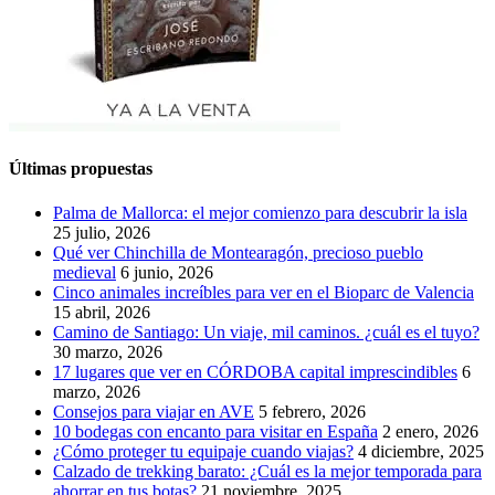
Últimas propuestas
Palma de Mallorca: el mejor comienzo para descubrir la isla
25 julio, 2026
Qué ver Chinchilla de Montearagón, precioso pueblo
medieval
6 junio, 2026
Cinco animales increíbles para ver en el Bioparc de Valencia
15 abril, 2026
Camino de Santiago: Un viaje, mil caminos. ¿cuál es el tuyo?
30 marzo, 2026
17 lugares que ver en CÓRDOBA capital imprescindibles
6
marzo, 2026
Consejos para viajar en AVE
5 febrero, 2026
10 bodegas con encanto para visitar en España
2 enero, 2026
¿Cómo proteger tu equipaje cuando viajas?
4 diciembre, 2025
Calzado de trekking barato: ¿Cuál es la mejor temporada para
ahorrar en tus botas?
21 noviembre, 2025