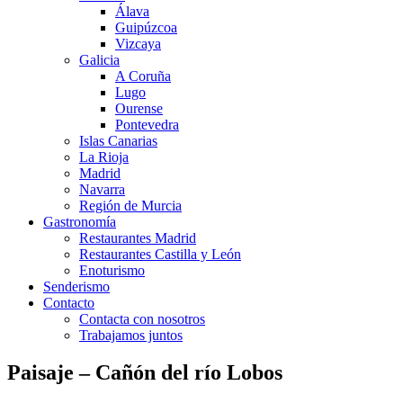
Álava
Guipúzcoa
Vizcaya
Galicia
A Coruña
Lugo
Ourense
Pontevedra
Islas Canarias
La Rioja
Madrid
Navarra
Región de Murcia
Gastronomía
Restaurantes Madrid
Restaurantes Castilla y León
Enoturismo
Senderismo
Contacto
Contacta con nosotros
Trabajamos juntos
Paisaje – Cañón del río Lobos