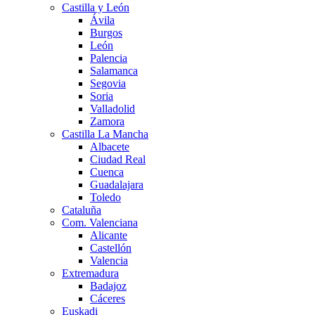
Castilla y León
Ávila
Burgos
León
Palencia
Salamanca
Segovia
Soria
Valladolid
Zamora
Castilla La Mancha
Albacete
Ciudad Real
Cuenca
Guadalajara
Toledo
Cataluña
Com. Valenciana
Alicante
Castellón
Valencia
Extremadura
Badajoz
Cáceres
Euskadi