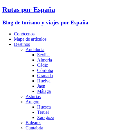
Rutas por España
Blog de turismo y viajes por España
Conócenos
Mapa de artículos
Destinos
Andalucia
Sevilla
Almería
Cádiz
Córdoba
Granada
Huelva
Jaen
Málaga
Asturias
Aragón
Huesca
Teruel
Zaragoza
Baleares
Cantabria