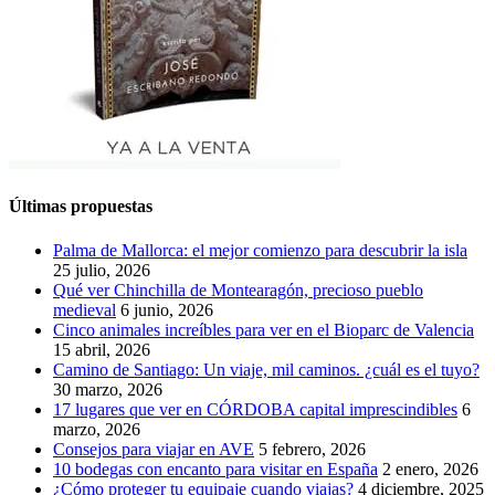
Últimas propuestas
Palma de Mallorca: el mejor comienzo para descubrir la isla
25 julio, 2026
Qué ver Chinchilla de Montearagón, precioso pueblo
medieval
6 junio, 2026
Cinco animales increíbles para ver en el Bioparc de Valencia
15 abril, 2026
Camino de Santiago: Un viaje, mil caminos. ¿cuál es el tuyo?
30 marzo, 2026
17 lugares que ver en CÓRDOBA capital imprescindibles
6
marzo, 2026
Consejos para viajar en AVE
5 febrero, 2026
10 bodegas con encanto para visitar en España
2 enero, 2026
¿Cómo proteger tu equipaje cuando viajas?
4 diciembre, 2025