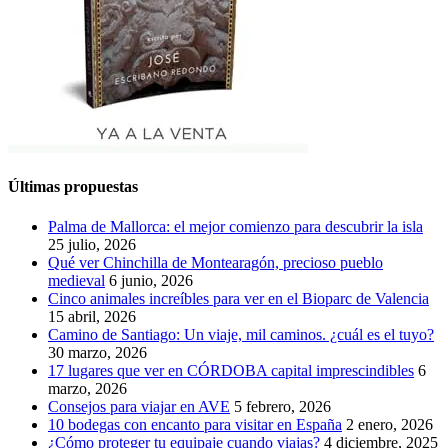
Últimas propuestas
Palma de Mallorca: el mejor comienzo para descubrir la isla
25 julio, 2026
Qué ver Chinchilla de Montearagón, precioso pueblo
medieval
6 junio, 2026
Cinco animales increíbles para ver en el Bioparc de Valencia
15 abril, 2026
Camino de Santiago: Un viaje, mil caminos. ¿cuál es el tuyo?
30 marzo, 2026
17 lugares que ver en CÓRDOBA capital imprescindibles
6
marzo, 2026
Consejos para viajar en AVE
5 febrero, 2026
10 bodegas con encanto para visitar en España
2 enero, 2026
¿Cómo proteger tu equipaje cuando viajas?
4 diciembre, 2025