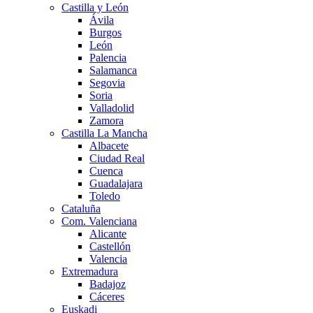
Castilla y León
Ávila
Burgos
León
Palencia
Salamanca
Segovia
Soria
Valladolid
Zamora
Castilla La Mancha
Albacete
Ciudad Real
Cuenca
Guadalajara
Toledo
Cataluña
Com. Valenciana
Alicante
Castellón
Valencia
Extremadura
Badajoz
Cáceres
Euskadi