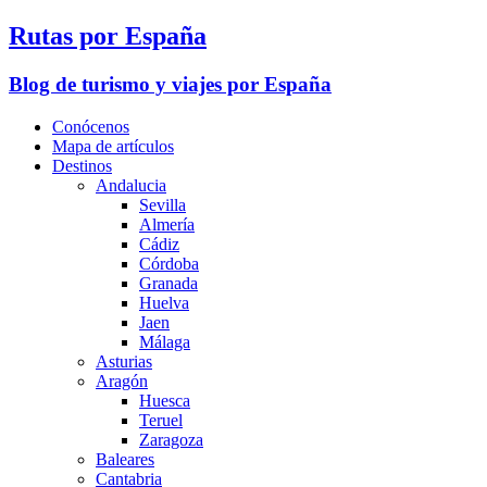
Rutas por España
Blog de turismo y viajes por España
Conócenos
Mapa de artículos
Destinos
Andalucia
Sevilla
Almería
Cádiz
Córdoba
Granada
Huelva
Jaen
Málaga
Asturias
Aragón
Huesca
Teruel
Zaragoza
Baleares
Cantabria