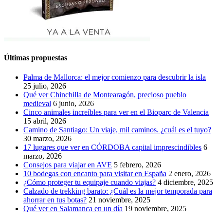
Últimas propuestas
Palma de Mallorca: el mejor comienzo para descubrir la isla
25 julio, 2026
Qué ver Chinchilla de Montearagón, precioso pueblo
medieval
6 junio, 2026
Cinco animales increíbles para ver en el Bioparc de Valencia
15 abril, 2026
Camino de Santiago: Un viaje, mil caminos. ¿cuál es el tuyo?
30 marzo, 2026
17 lugares que ver en CÓRDOBA capital imprescindibles
6
marzo, 2026
Consejos para viajar en AVE
5 febrero, 2026
10 bodegas con encanto para visitar en España
2 enero, 2026
¿Cómo proteger tu equipaje cuando viajas?
4 diciembre, 2025
Calzado de trekking barato: ¿Cuál es la mejor temporada para
ahorrar en tus botas?
21 noviembre, 2025
Qué ver en Salamanca en un día
19 noviembre, 2025