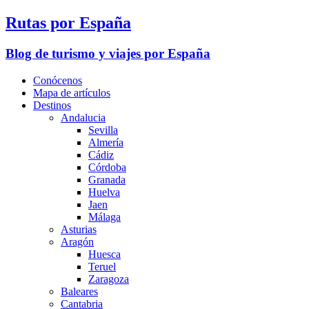
Rutas por España
Blog de turismo y viajes por España
Conócenos
Mapa de artículos
Destinos
Andalucia
Sevilla
Almería
Cádiz
Córdoba
Granada
Huelva
Jaen
Málaga
Asturias
Aragón
Huesca
Teruel
Zaragoza
Baleares
Cantabria