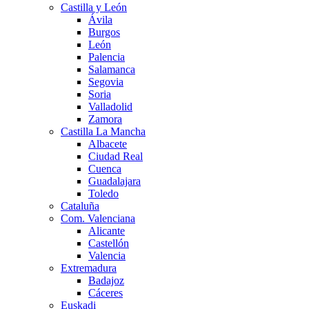
Castilla y León
Ávila
Burgos
León
Palencia
Salamanca
Segovia
Soria
Valladolid
Zamora
Castilla La Mancha
Albacete
Ciudad Real
Cuenca
Guadalajara
Toledo
Cataluña
Com. Valenciana
Alicante
Castellón
Valencia
Extremadura
Badajoz
Cáceres
Euskadi