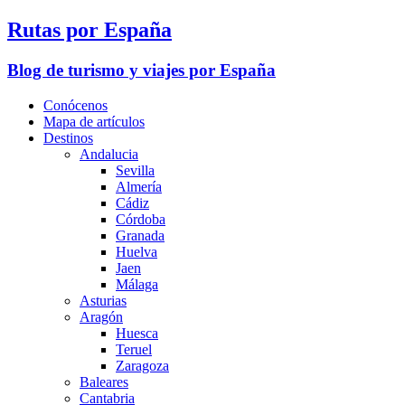
Rutas por España
Blog de turismo y viajes por España
Conócenos
Mapa de artículos
Destinos
Andalucia
Sevilla
Almería
Cádiz
Córdoba
Granada
Huelva
Jaen
Málaga
Asturias
Aragón
Huesca
Teruel
Zaragoza
Baleares
Cantabria