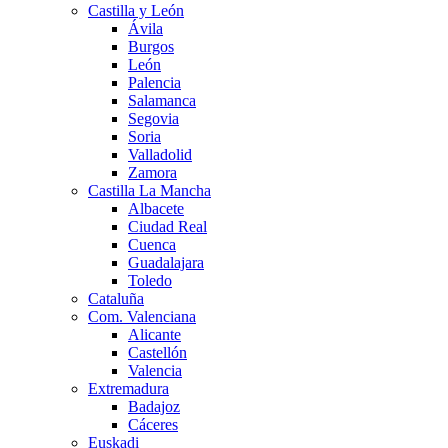
Castilla y León
Ávila
Burgos
León
Palencia
Salamanca
Segovia
Soria
Valladolid
Zamora
Castilla La Mancha
Albacete
Ciudad Real
Cuenca
Guadalajara
Toledo
Cataluña
Com. Valenciana
Alicante
Castellón
Valencia
Extremadura
Badajoz
Cáceres
Euskadi