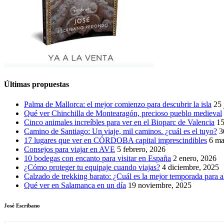
Últimas propuestas
Palma de Mallorca: el mejor comienzo para descubrir la isla
25 
Qué ver Chinchilla de Montearagón, precioso pueblo medieval
Cinco animales increíbles para ver en el Bioparc de Valencia
15
Camino de Santiago: Un viaje, mil caminos. ¿cuál es el tuyo?
3
17 lugares que ver en CÓRDOBA capital imprescindibles
6 ma
Consejos para viajar en AVE
5 febrero, 2026
10 bodegas con encanto para visitar en España
2 enero, 2026
¿Cómo proteger tu equipaje cuando viajas?
4 diciembre, 2025
Calzado de trekking barato: ¿Cuál es la mejor temporada para a
Qué ver en Salamanca en un día
19 noviembre, 2025
José Escribano