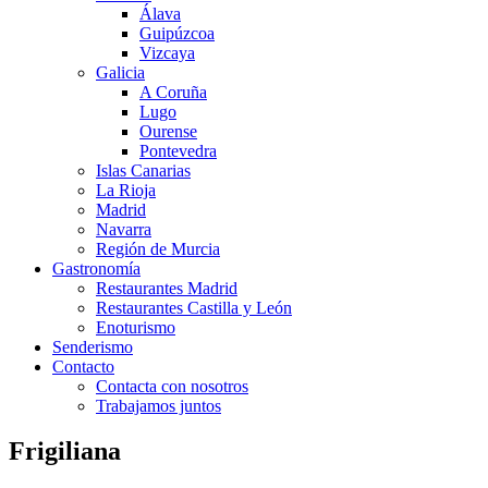
Álava
Guipúzcoa
Vizcaya
Galicia
A Coruña
Lugo
Ourense
Pontevedra
Islas Canarias
La Rioja
Madrid
Navarra
Región de Murcia
Gastronomía
Restaurantes Madrid
Restaurantes Castilla y León
Enoturismo
Senderismo
Contacto
Contacta con nosotros
Trabajamos juntos
Frigiliana