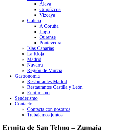
Álava
Guipúzcoa
Vizcaya
Galicia
A Coruña
Lugo
Ourense
Pontevedra
Islas Canarias
La Rioja
Madrid
Navarra
Región de Murcia
Gastronomía
Restaurantes Madrid
Restaurantes Castilla y León
Enoturismo
Senderismo
Contacto
Contacta con nosotros
Trabajamos juntos
Ermita de San Telmo – Zumaia