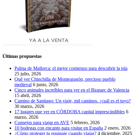
Últimas propuestas
Palma de Mallorca: el mejor comienzo para descubrir la isla
25 julio, 2026
Qué ver Chinchilla de Montearagón, precioso pueblo
medieval
6 junio, 2026
Cinco animales increíbles para ver en el Bioparc de Valencia
15 abril, 2026
Camino de Santiago: Un viaje, mil caminos. ¿cuál es el tuyo?
30 marzo, 2026
17 lugares que ver en CÓRDOBA capital imprescindibles
6
marzo, 2026
Consejos para viajar en AVE
5 febrero, 2026
10 bodegas con encanto para visitar en España
2 enero, 2026
¿Cómo proteger tu equipaje cuando viajas?
4 diciembre, 2025