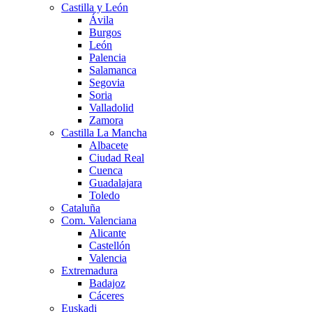
Castilla y León
Ávila
Burgos
León
Palencia
Salamanca
Segovia
Soria
Valladolid
Zamora
Castilla La Mancha
Albacete
Ciudad Real
Cuenca
Guadalajara
Toledo
Cataluña
Com. Valenciana
Alicante
Castellón
Valencia
Extremadura
Badajoz
Cáceres
Euskadi