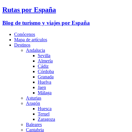
Rutas por España
Blog de turismo y viajes por España
Conócenos
Mapa de artículos
Destinos
Andalucia
Sevilla
Almería
Cádiz
Córdoba
Granada
Huelva
Jaen
Málaga
Asturias
Aragón
Huesca
Teruel
Zaragoza
Baleares
Cantabria