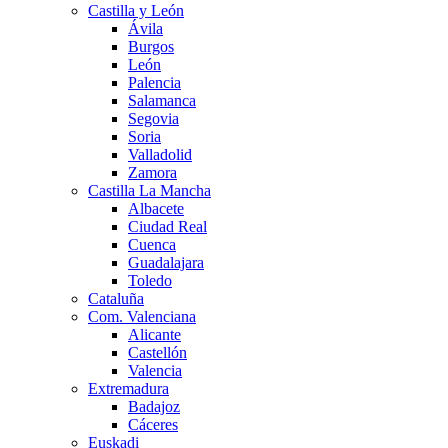
Castilla y León
Ávila
Burgos
León
Palencia
Salamanca
Segovia
Soria
Valladolid
Zamora
Castilla La Mancha
Albacete
Ciudad Real
Cuenca
Guadalajara
Toledo
Cataluña
Com. Valenciana
Alicante
Castellón
Valencia
Extremadura
Badajoz
Cáceres
Euskadi