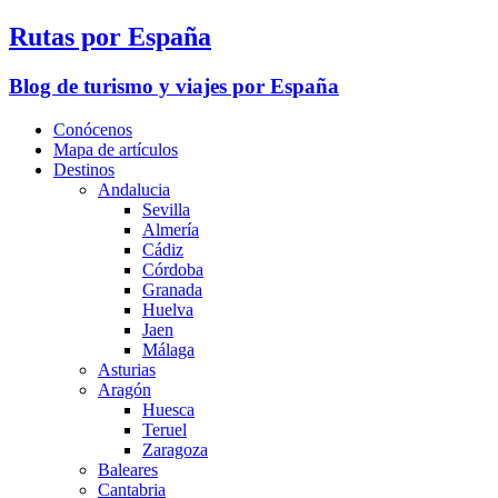
Rutas por España
Blog de turismo y viajes por España
Conócenos
Mapa de artículos
Destinos
Andalucia
Sevilla
Almería
Cádiz
Córdoba
Granada
Huelva
Jaen
Málaga
Asturias
Aragón
Huesca
Teruel
Zaragoza
Baleares
Cantabria