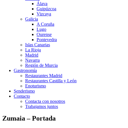
Álava
Guipúzcoa
Vizcaya
Galicia
A Coruña
Lugo
Ourense
Pontevedra
Islas Canarias
La Rioja
Madrid
Navarra
Región de Murcia
Gastronomía
Restaurantes Madrid
Restaurantes Castilla y León
Enoturismo
Senderismo
Contacto
Contacta con nosotros
Trabajamos juntos
Zumaia – Portada