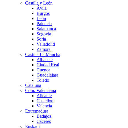
Castilla y León
Ávila
Burgos
León
Palencia
Salamanca
Segovia
Soria
Valladolid
Zamora
Castilla La Mancha
Albacete
Ciudad Real
Cuenca
Guadalajara
Toledo
Cataluña
Com. Valenciana
Alicante
Castellón
Valencia
Extremadura
Badajoz
Cáceres
Euskadi