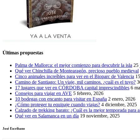
Últimas propuestas
Palma de Mallorca: el mejor comienzo para descubrir la isla
25 
Qué ver Chinchilla de Montearagón, precioso pueblo medieval
Cinco animales increíbles para ver en el Bioparc de Valencia
15
Camino de Santiago: Un viaje, mil caminos. ¿cuál es el tuyo?
3
17 lugares que ver en CÓRDOBA capital imprescindibles
6 ma
Consejos para viajar en AVE
5 febrero, 2026
10 bodegas con encanto para visitar en España
2 enero, 2026
¿Cómo proteger tu equipaje cuando viajas?
4 diciembre, 2025
Calzado de trekking barato: ¿Cuál es la mejor temporada para a
Qué ver en Salamanca en un día
19 noviembre, 2025
José Escribano