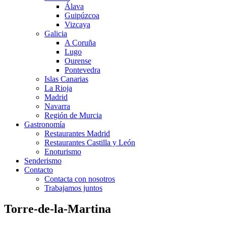
Álava
Guipúzcoa
Vizcaya
Galicia
A Coruña
Lugo
Ourense
Pontevedra
Islas Canarias
La Rioja
Madrid
Navarra
Región de Murcia
Gastronomía
Restaurantes Madrid
Restaurantes Castilla y León
Enoturismo
Senderismo
Contacto
Contacta con nosotros
Trabajamos juntos
Torre-de-la-Martina