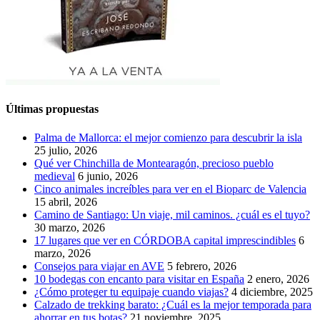
Últimas propuestas
Palma de Mallorca: el mejor comienzo para descubrir la isla
25 julio, 2026
Qué ver Chinchilla de Montearagón, precioso pueblo
medieval
6 junio, 2026
Cinco animales increíbles para ver en el Bioparc de Valencia
15 abril, 2026
Camino de Santiago: Un viaje, mil caminos. ¿cuál es el tuyo?
30 marzo, 2026
17 lugares que ver en CÓRDOBA capital imprescindibles
6
marzo, 2026
Consejos para viajar en AVE
5 febrero, 2026
10 bodegas con encanto para visitar en España
2 enero, 2026
¿Cómo proteger tu equipaje cuando viajas?
4 diciembre, 2025
Calzado de trekking barato: ¿Cuál es la mejor temporada para
ahorrar en tus botas?
21 noviembre, 2025