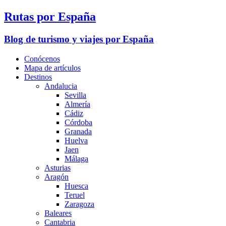
Rutas por España
Blog de turismo y viajes por España
Conócenos
Mapa de artículos
Destinos
Andalucia
Sevilla
Almería
Cádiz
Córdoba
Granada
Huelva
Jaen
Málaga
Asturias
Aragón
Huesca
Teruel
Zaragoza
Baleares
Cantabria