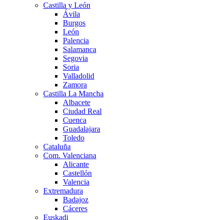
Castilla y León
Ávila
Burgos
León
Palencia
Salamanca
Segovia
Soria
Valladolid
Zamora
Castilla La Mancha
Albacete
Ciudad Real
Cuenca
Guadalajara
Toledo
Cataluña
Com. Valenciana
Alicante
Castellón
Valencia
Extremadura
Badajoz
Cáceres
Euskadi