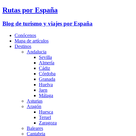
Rutas por España
Blog de turismo y viajes por España
Conócenos
Mapa de artículos
Destinos
Andalucia
Sevilla
Almería
Cádiz
Córdoba
Granada
Huelva
Jaen
Málaga
Asturias
Aragón
Huesca
Teruel
Zaragoza
Baleares
Cantabria