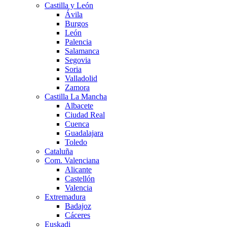
Castilla y León
Ávila
Burgos
León
Palencia
Salamanca
Segovia
Soria
Valladolid
Zamora
Castilla La Mancha
Albacete
Ciudad Real
Cuenca
Guadalajara
Toledo
Cataluña
Com. Valenciana
Alicante
Castellón
Valencia
Extremadura
Badajoz
Cáceres
Euskadi