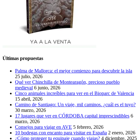
Últimas propuestas
Palma de Mallorca: el mejor comienzo para descubrir la isla
25 julio, 2026
Qué ver Chinchilla de Montearagón, precioso pueblo
medieval
6 junio, 2026
Cinco animales increíbles para ver en el Bioparc de Valencia
15 abril, 2026
Camino de Santiago: Un viaje, mil caminos. ¿cuál es el tuyo?
30 marzo, 2026
17 lugares que ver en CÓRDOBA capital imprescindibles
6
marzo, 2026
Consejos para viajar en AVE
5 febrero, 2026
10 bodegas con encanto para visitar en España
2 enero, 2026
¿Cómo proteger tu equipaje cuando viajas?
4 diciembre, 2025