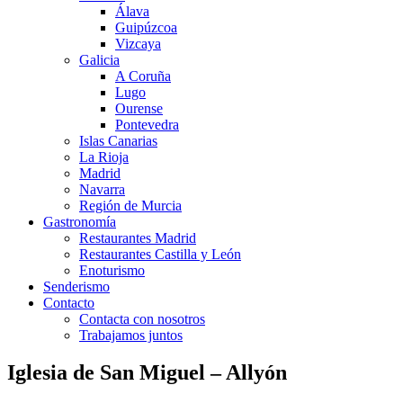
Álava
Guipúzcoa
Vizcaya
Galicia
A Coruña
Lugo
Ourense
Pontevedra
Islas Canarias
La Rioja
Madrid
Navarra
Región de Murcia
Gastronomía
Restaurantes Madrid
Restaurantes Castilla y León
Enoturismo
Senderismo
Contacto
Contacta con nosotros
Trabajamos juntos
Iglesia de San Miguel – Allyón