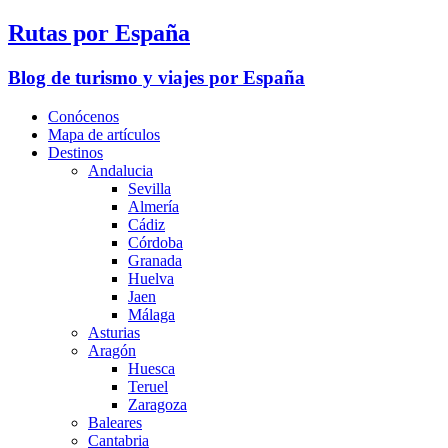
Rutas por España
Blog de turismo y viajes por España
Conócenos
Mapa de artículos
Destinos
Andalucia
Sevilla
Almería
Cádiz
Córdoba
Granada
Huelva
Jaen
Málaga
Asturias
Aragón
Huesca
Teruel
Zaragoza
Baleares
Cantabria