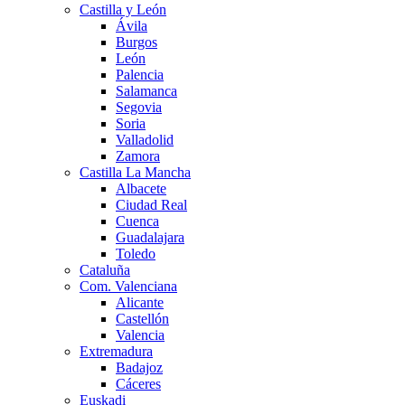
Castilla y León
Ávila
Burgos
León
Palencia
Salamanca
Segovia
Soria
Valladolid
Zamora
Castilla La Mancha
Albacete
Ciudad Real
Cuenca
Guadalajara
Toledo
Cataluña
Com. Valenciana
Alicante
Castellón
Valencia
Extremadura
Badajoz
Cáceres
Euskadi