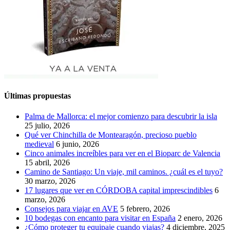
Últimas propuestas
Palma de Mallorca: el mejor comienzo para descubrir la isla
25 julio, 2026
Qué ver Chinchilla de Montearagón, precioso pueblo
medieval
6 junio, 2026
Cinco animales increíbles para ver en el Bioparc de Valencia
15 abril, 2026
Camino de Santiago: Un viaje, mil caminos. ¿cuál es el tuyo?
30 marzo, 2026
17 lugares que ver en CÓRDOBA capital imprescindibles
6
marzo, 2026
Consejos para viajar en AVE
5 febrero, 2026
10 bodegas con encanto para visitar en España
2 enero, 2026
¿Cómo proteger tu equipaje cuando viajas?
4 diciembre, 2025