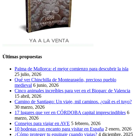
Últimas propuestas
Palma de Mallorca: el mejor comienzo para descubrir la isla
25 julio, 2026
Qué ver Chinchilla de Montearagón, precioso pueblo
medieval
6 junio, 2026
Cinco animales increíbles para ver en el Bioparc de Valencia
15 abril, 2026
Camino de Santiago: Un viaje, mil caminos. ¿cuál es el tuyo?
30 marzo, 2026
17 lugares que ver en CÓRDOBA capital imprescindibles
6
marzo, 2026
Consejos para viajar en AVE
5 febrero, 2026
10 bodegas con encanto para visitar en España
2 enero, 2026
¿Cómo proteger tu equipaje cuando viajas?
4 diciembre, 2025