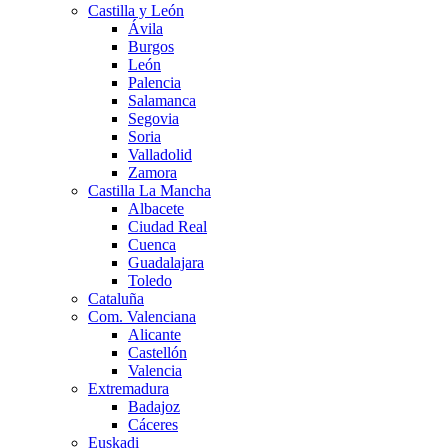
Castilla y León
Ávila
Burgos
León
Palencia
Salamanca
Segovia
Soria
Valladolid
Zamora
Castilla La Mancha
Albacete
Ciudad Real
Cuenca
Guadalajara
Toledo
Cataluña
Com. Valenciana
Alicante
Castellón
Valencia
Extremadura
Badajoz
Cáceres
Euskadi