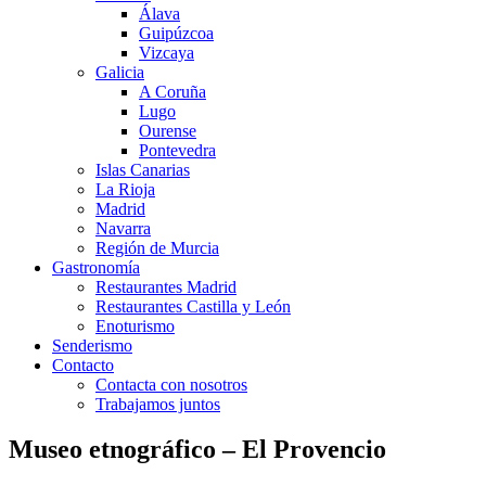
Álava
Guipúzcoa
Vizcaya
Galicia
A Coruña
Lugo
Ourense
Pontevedra
Islas Canarias
La Rioja
Madrid
Navarra
Región de Murcia
Gastronomía
Restaurantes Madrid
Restaurantes Castilla y León
Enoturismo
Senderismo
Contacto
Contacta con nosotros
Trabajamos juntos
Museo etnográfico – El Provencio