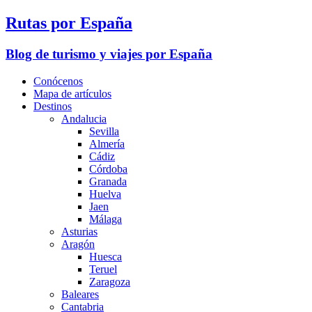
Rutas por España
Blog de turismo y viajes por España
Conócenos
Mapa de artículos
Destinos
Andalucia
Sevilla
Almería
Cádiz
Córdoba
Granada
Huelva
Jaen
Málaga
Asturias
Aragón
Huesca
Teruel
Zaragoza
Baleares
Cantabria