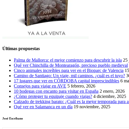
Últimas propuestas
Palma de Mallorca: el mejor comienzo para descubrir la isla
25 
Qué ver Chinchilla de Montearagón, precioso pueblo medieval
Cinco animales increíbles para ver en el Bioparc de Valencia
15
Camino de Santiago: Un viaje, mil caminos. ¿cuál es el tuyo?
3
17 lugares que ver en CÓRDOBA capital imprescindibles
6 ma
Consejos para viajar en AVE
5 febrero, 2026
10 bodegas con encanto para visitar en España
2 enero, 2026
¿Cómo proteger tu equipaje cuando viajas?
4 diciembre, 2025
Calzado de trekking barato: ¿Cuál es la mejor temporada para a
Qué ver en Salamanca en un día
19 noviembre, 2025
José Escribano