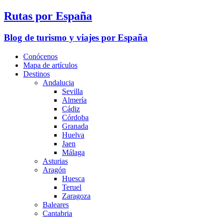
Rutas por España
Blog de turismo y viajes por España
Conócenos
Mapa de artículos
Destinos
Andalucia
Sevilla
Almería
Cádiz
Córdoba
Granada
Huelva
Jaen
Málaga
Asturias
Aragón
Huesca
Teruel
Zaragoza
Baleares
Cantabria