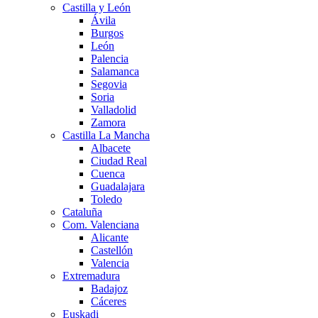
Castilla y León
Ávila
Burgos
León
Palencia
Salamanca
Segovia
Soria
Valladolid
Zamora
Castilla La Mancha
Albacete
Ciudad Real
Cuenca
Guadalajara
Toledo
Cataluña
Com. Valenciana
Alicante
Castellón
Valencia
Extremadura
Badajoz
Cáceres
Euskadi