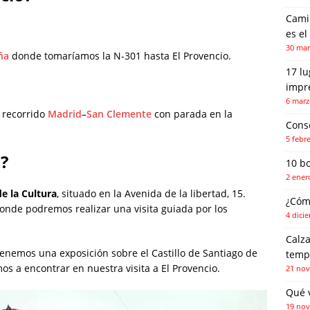
Camin
es el
30 mar
ña
donde tomaríamos la N-301 hasta El Provencio.
17 l
impr
6 marz
 recorrido
Madrid
–
San Clemente
con parada en la
Conse
5 febr
?
10 b
2 ener
e la Cultura
, situado en la Avenida de la libertad, 15.
¿Cóm
donde podremos realizar una visita guiada por los
4 dici
Calza
tenemos una exposición sobre el Castillo de Santiago de
temp
os a encontrar en nuestra visita a El Provencio.
21 nov
Qué 
19 nov