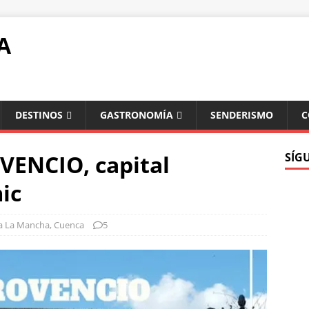
A
DESTINOS
GASTRONOMÍA
SENDERISMO
C
VENCIO, capital
SÍG
ic
la La Mancha
,
Cuenca
5