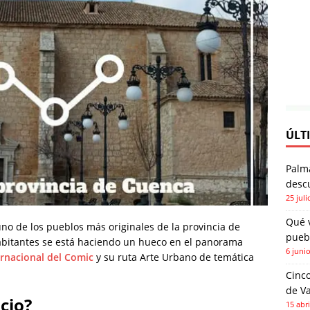
ÚLT
Palm
descu
25 juli
Qué 
uno de los pueblos más originales de la provincia de
pueb
abitantes se está haciendo un hueco en el panorama
6 juni
ernacional del Comic
y su ruta Arte Urbano de temática
Cinco
de Va
cio?
15 abri