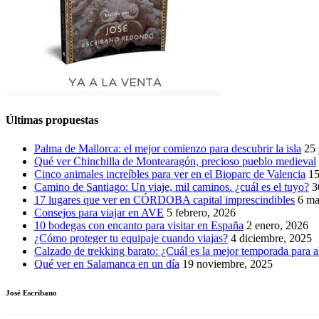
Últimas propuestas
Palma de Mallorca: el mejor comienzo para descubrir la isla
25 
Qué ver Chinchilla de Montearagón, precioso pueblo medieval
Cinco animales increíbles para ver en el Bioparc de Valencia
15
Camino de Santiago: Un viaje, mil caminos. ¿cuál es el tuyo?
3
17 lugares que ver en CÓRDOBA capital imprescindibles
6 ma
Consejos para viajar en AVE
5 febrero, 2026
10 bodegas con encanto para visitar en España
2 enero, 2026
¿Cómo proteger tu equipaje cuando viajas?
4 diciembre, 2025
Calzado de trekking barato: ¿Cuál es la mejor temporada para a
Qué ver en Salamanca en un día
19 noviembre, 2025
José Escribano