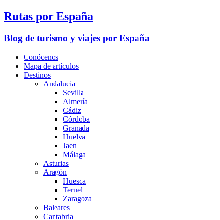
Rutas por España
Blog de turismo y viajes por España
Conócenos
Mapa de artículos
Destinos
Andalucia
Sevilla
Almería
Cádiz
Córdoba
Granada
Huelva
Jaen
Málaga
Asturias
Aragón
Huesca
Teruel
Zaragoza
Baleares
Cantabria