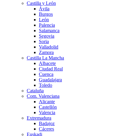
Castilla y León
Ávila
Burgos
León
Palencia
Salamanca
Segovia
Soria
Valladolid
Zamora
Castilla La Mancha
Albacete
Ciudad Real
Cuenca
Guadalajara
Toledo
Cataluña
Com. Valenciana
Alicante
Castellón
Valencia
Extremadura
Badajoz
Cáceres
Euskadi