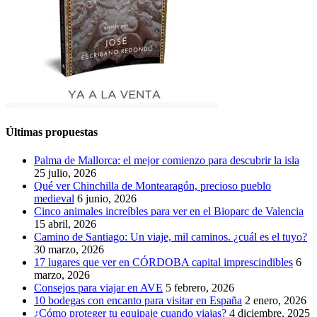
Últimas propuestas
Palma de Mallorca: el mejor comienzo para descubrir la isla
25 julio, 2026
Qué ver Chinchilla de Montearagón, precioso pueblo
medieval
6 junio, 2026
Cinco animales increíbles para ver en el Bioparc de Valencia
15 abril, 2026
Camino de Santiago: Un viaje, mil caminos. ¿cuál es el tuyo?
30 marzo, 2026
17 lugares que ver en CÓRDOBA capital imprescindibles
6
marzo, 2026
Consejos para viajar en AVE
5 febrero, 2026
10 bodegas con encanto para visitar en España
2 enero, 2026
¿Cómo proteger tu equipaje cuando viajas?
4 diciembre, 2025