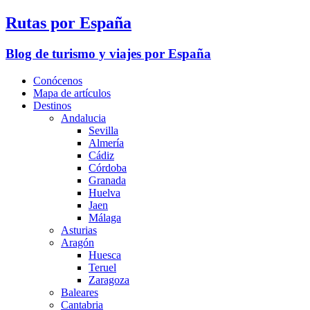
Rutas por España
Blog de turismo y viajes por España
Conócenos
Mapa de artículos
Destinos
Andalucia
Sevilla
Almería
Cádiz
Córdoba
Granada
Huelva
Jaen
Málaga
Asturias
Aragón
Huesca
Teruel
Zaragoza
Baleares
Cantabria