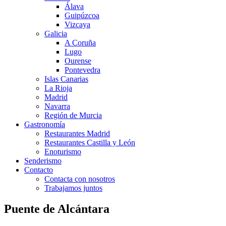
Álava
Guipúzcoa
Vizcaya
Galicia
A Coruña
Lugo
Ourense
Pontevedra
Islas Canarias
La Rioja
Madrid
Navarra
Región de Murcia
Gastronomía
Restaurantes Madrid
Restaurantes Castilla y León
Enoturismo
Senderismo
Contacto
Contacta con nosotros
Trabajamos juntos
Puente de Alcántara