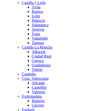
Castilla y León
Ávila
Burgos
León
Palencia
Salamanca
Segovia
Soria
Valladolid
Zamora
Castilla La Mancha
Albacete
Ciudad Real
Cuenca
Guadalajara
Toledo
Cataluña
Com. Valenciana
Alicante
Castellón
Valencia
Extremadura
Badajoz
Cáceres
Euskadi