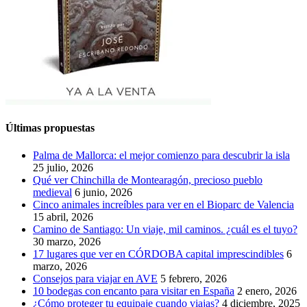
Últimas propuestas
Palma de Mallorca: el mejor comienzo para descubrir la isla
25 julio, 2026
Qué ver Chinchilla de Montearagón, precioso pueblo
medieval
6 junio, 2026
Cinco animales increíbles para ver en el Bioparc de Valencia
15 abril, 2026
Camino de Santiago: Un viaje, mil caminos. ¿cuál es el tuyo?
30 marzo, 2026
17 lugares que ver en CÓRDOBA capital imprescindibles
6
marzo, 2026
Consejos para viajar en AVE
5 febrero, 2026
10 bodegas con encanto para visitar en España
2 enero, 2026
¿Cómo proteger tu equipaje cuando viajas?
4 diciembre, 2025