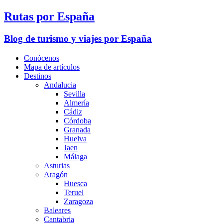
Rutas por España
Blog de turismo y viajes por España
Conócenos
Mapa de artículos
Destinos
Andalucia
Sevilla
Almería
Cádiz
Córdoba
Granada
Huelva
Jaen
Málaga
Asturias
Aragón
Huesca
Teruel
Zaragoza
Baleares
Cantabria