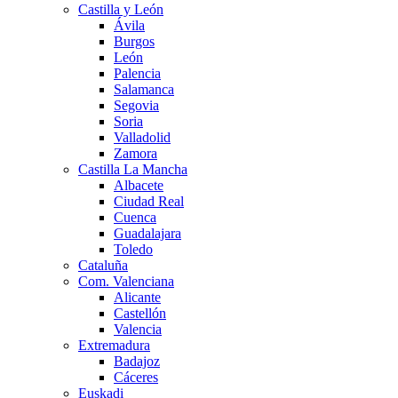
Castilla y León
Ávila
Burgos
León
Palencia
Salamanca
Segovia
Soria
Valladolid
Zamora
Castilla La Mancha
Albacete
Ciudad Real
Cuenca
Guadalajara
Toledo
Cataluña
Com. Valenciana
Alicante
Castellón
Valencia
Extremadura
Badajoz
Cáceres
Euskadi