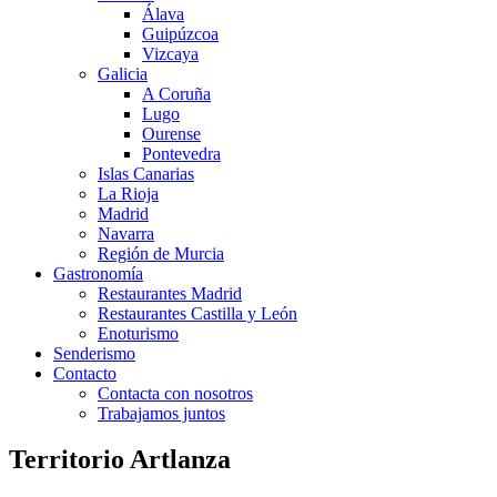
Álava
Guipúzcoa
Vizcaya
Galicia
A Coruña
Lugo
Ourense
Pontevedra
Islas Canarias
La Rioja
Madrid
Navarra
Región de Murcia
Gastronomía
Restaurantes Madrid
Restaurantes Castilla y León
Enoturismo
Senderismo
Contacto
Contacta con nosotros
Trabajamos juntos
Territorio Artlanza