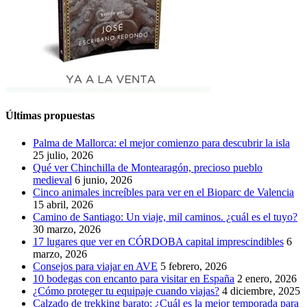
Últimas propuestas
Palma de Mallorca: el mejor comienzo para descubrir la isla
25 julio, 2026
Qué ver Chinchilla de Montearagón, precioso pueblo
medieval
6 junio, 2026
Cinco animales increíbles para ver en el Bioparc de Valencia
15 abril, 2026
Camino de Santiago: Un viaje, mil caminos. ¿cuál es el tuyo?
30 marzo, 2026
17 lugares que ver en CÓRDOBA capital imprescindibles
6
marzo, 2026
Consejos para viajar en AVE
5 febrero, 2026
10 bodegas con encanto para visitar en España
2 enero, 2026
¿Cómo proteger tu equipaje cuando viajas?
4 diciembre, 2025
Calzado de trekking barato: ¿Cuál es la mejor temporada para