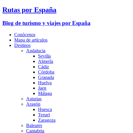
Rutas por España
Blog de turismo y viajes por España
Conócenos
Mapa de artículos
Destinos
Andalucia
Sevilla
Almería
Cádiz
Córdoba
Granada
Huelva
Jaen
Málaga
Asturias
Aragón
Huesca
Teruel
Zaragoza
Baleares
Cantabria