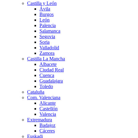
Castilla y León
Ávila
Burgos
León
Palencia
Salamanca
Segovia
Soria
Valladolid
Zamora
Castilla La Mancha
Albacete
Ciudad Real
Cuenca
Guadalajara
Toledo
Cataluña
Com. Valenciana
Alicante
Castellón
Valencia
Extremadura
Badajoz
Cáceres
Euskadi