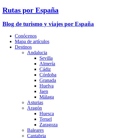
Rutas por España
Blog de turismo y viajes por España
Conócenos
Mapa de artículos
Destinos
Andalucia
Sevilla
Almería
Cádiz
Córdoba
Granada
Huelva
Jaen
Málaga
Asturias
Aragón
Huesca
Teruel
Zaragoza
Baleares
Cantabria