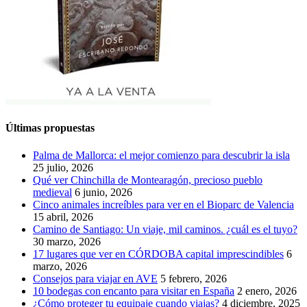
Últimas propuestas
Palma de Mallorca: el mejor comienzo para descubrir la isla
25 julio, 2026
Qué ver Chinchilla de Montearagón, precioso pueblo
medieval
6 junio, 2026
Cinco animales increíbles para ver en el Bioparc de Valencia
15 abril, 2026
Camino de Santiago: Un viaje, mil caminos. ¿cuál es el tuyo?
30 marzo, 2026
17 lugares que ver en CÓRDOBA capital imprescindibles
6
marzo, 2026
Consejos para viajar en AVE
5 febrero, 2026
10 bodegas con encanto para visitar en España
2 enero, 2026
¿Cómo proteger tu equipaje cuando viajas?
4 diciembre, 2025