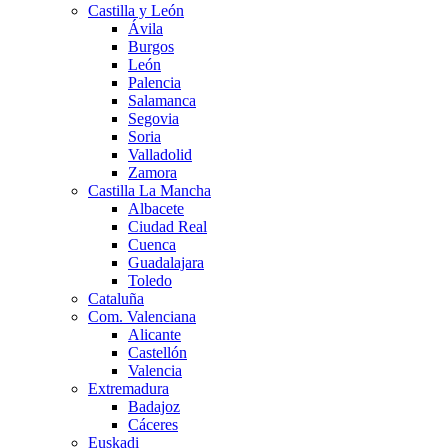
Castilla y León
Ávila
Burgos
León
Palencia
Salamanca
Segovia
Soria
Valladolid
Zamora
Castilla La Mancha
Albacete
Ciudad Real
Cuenca
Guadalajara
Toledo
Cataluña
Com. Valenciana
Alicante
Castellón
Valencia
Extremadura
Badajoz
Cáceres
Euskadi