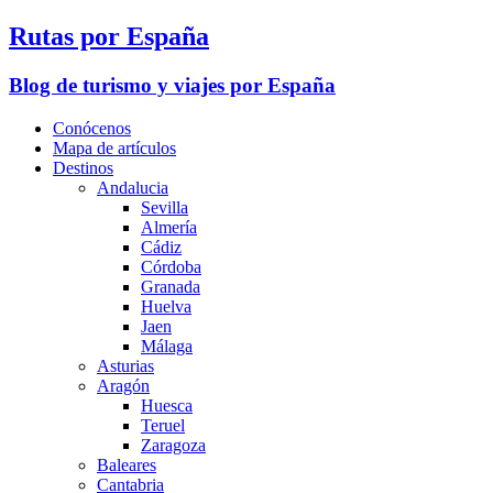
Rutas por España
Blog de turismo y viajes por España
Conócenos
Mapa de artículos
Destinos
Andalucia
Sevilla
Almería
Cádiz
Córdoba
Granada
Huelva
Jaen
Málaga
Asturias
Aragón
Huesca
Teruel
Zaragoza
Baleares
Cantabria