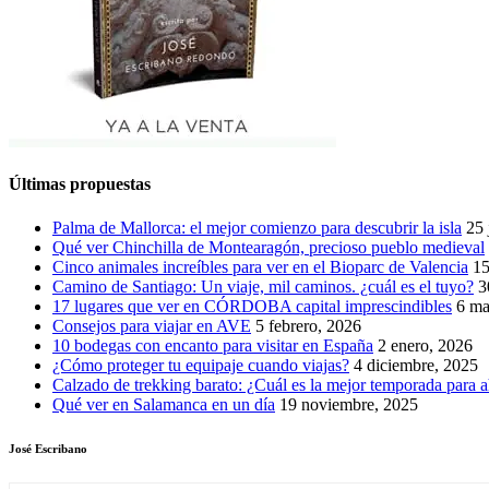
Últimas propuestas
Palma de Mallorca: el mejor comienzo para descubrir la isla
25 
Qué ver Chinchilla de Montearagón, precioso pueblo medieval
Cinco animales increíbles para ver en el Bioparc de Valencia
15
Camino de Santiago: Un viaje, mil caminos. ¿cuál es el tuyo?
3
17 lugares que ver en CÓRDOBA capital imprescindibles
6 ma
Consejos para viajar en AVE
5 febrero, 2026
10 bodegas con encanto para visitar en España
2 enero, 2026
¿Cómo proteger tu equipaje cuando viajas?
4 diciembre, 2025
Calzado de trekking barato: ¿Cuál es la mejor temporada para a
Qué ver en Salamanca en un día
19 noviembre, 2025
José Escribano