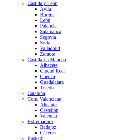
Castilla y León
Ávila
Burgos
León
Palencia
Salamanca
Segovia
Soria
Valladolid
Zamora
Castilla La Mancha
Albacete
Ciudad Real
Cuenca
Guadalajara
Toledo
Cataluña
Com. Valenciana
Alicante
Castellón
Valencia
Extremadura
Badajoz
Cáceres
Euskadi