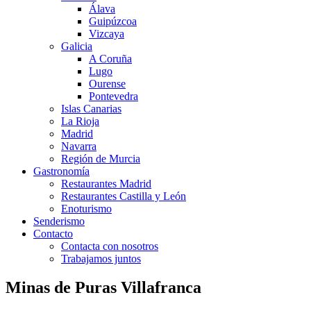
Álava
Guipúzcoa
Vizcaya
Galicia
A Coruña
Lugo
Ourense
Pontevedra
Islas Canarias
La Rioja
Madrid
Navarra
Región de Murcia
Gastronomía
Restaurantes Madrid
Restaurantes Castilla y León
Enoturismo
Senderismo
Contacto
Contacta con nosotros
Trabajamos juntos
Minas de Puras Villafranca