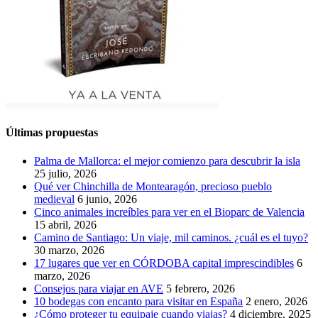
Últimas propuestas
Palma de Mallorca: el mejor comienzo para descubrir la isla
25 julio, 2026
Qué ver Chinchilla de Montearagón, precioso pueblo
medieval
6 junio, 2026
Cinco animales increíbles para ver en el Bioparc de Valencia
15 abril, 2026
Camino de Santiago: Un viaje, mil caminos. ¿cuál es el tuyo?
30 marzo, 2026
17 lugares que ver en CÓRDOBA capital imprescindibles
6
marzo, 2026
Consejos para viajar en AVE
5 febrero, 2026
10 bodegas con encanto para visitar en España
2 enero, 2026
¿Cómo proteger tu equipaje cuando viajas?
4 diciembre, 2025