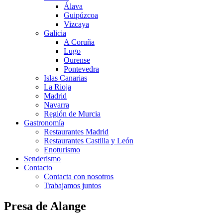
Álava
Guipúzcoa
Vizcaya
Galicia
A Coruña
Lugo
Ourense
Pontevedra
Islas Canarias
La Rioja
Madrid
Navarra
Región de Murcia
Gastronomía
Restaurantes Madrid
Restaurantes Castilla y León
Enoturismo
Senderismo
Contacto
Contacta con nosotros
Trabajamos juntos
Presa de Alange