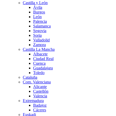
Castilla y León
Ávila
Burgos
León
Palencia
Salamanca
Segovia
Soria
Valladolid
Zamora
Castilla La Mancha
Albacete
Ciudad Real
Cuenca
Guadalajara
Toledo
Cataluña
Com. Valenciana
Alicante
Castellón
Valencia
Extremadura
Badajoz
Cáceres
Euskadi