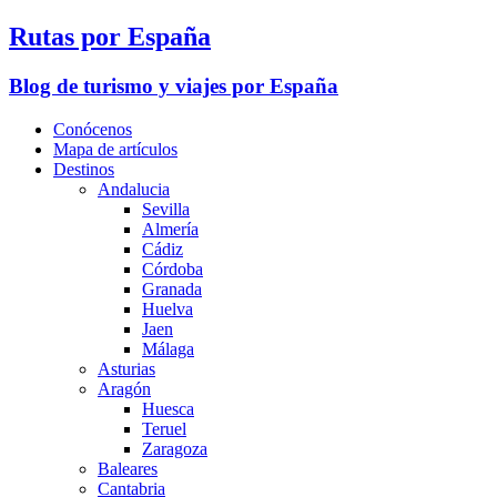
Rutas por España
Blog de turismo y viajes por España
Conócenos
Mapa de artículos
Destinos
Andalucia
Sevilla
Almería
Cádiz
Córdoba
Granada
Huelva
Jaen
Málaga
Asturias
Aragón
Huesca
Teruel
Zaragoza
Baleares
Cantabria