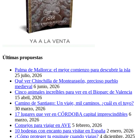
Últimas propuestas
Palma de Mallorca: el mejor comienzo para descubrir la isla
25 julio, 2026
Qué ver Chinchilla de Montearagón, precioso pueblo
medieval
6 junio, 2026
Cinco animales increíbles para ver en el Bioparc de Valencia
15 abril, 2026
Camino de Santiago: Un viaje, mil caminos. ¿cuál es el tuyo?
30 marzo, 2026
17 lugares que ver en CÓRDOBA capital imprescindibles
6
marzo, 2026
Consejos para viajar en AVE
5 febrero, 2026
10 bodegas con encanto para visitar en España
2 enero, 2026
¿Cómo proteger tu equipaje cuando viajas?
4 diciembre, 2025