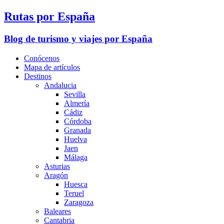
Rutas por España
Blog de turismo y viajes por España
Conócenos
Mapa de artículos
Destinos
Andalucia
Sevilla
Almería
Cádiz
Córdoba
Granada
Huelva
Jaen
Málaga
Asturias
Aragón
Huesca
Teruel
Zaragoza
Baleares
Cantabria