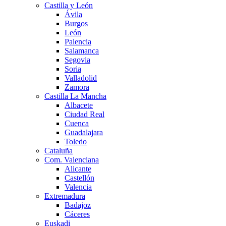
Castilla y León
Ávila
Burgos
León
Palencia
Salamanca
Segovia
Soria
Valladolid
Zamora
Castilla La Mancha
Albacete
Ciudad Real
Cuenca
Guadalajara
Toledo
Cataluña
Com. Valenciana
Alicante
Castellón
Valencia
Extremadura
Badajoz
Cáceres
Euskadi