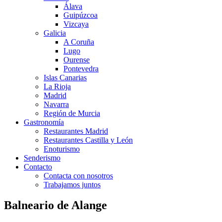
Álava
Guipúzcoa
Vizcaya
Galicia
A Coruña
Lugo
Ourense
Pontevedra
Islas Canarias
La Rioja
Madrid
Navarra
Región de Murcia
Gastronomía
Restaurantes Madrid
Restaurantes Castilla y León
Enoturismo
Senderismo
Contacto
Contacta con nosotros
Trabajamos juntos
Balneario de Alange