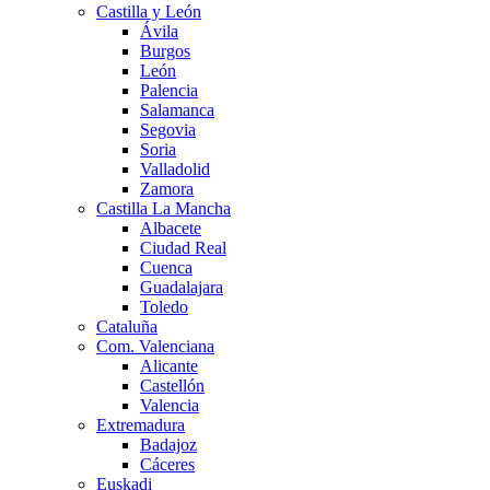
Castilla y León
Ávila
Burgos
León
Palencia
Salamanca
Segovia
Soria
Valladolid
Zamora
Castilla La Mancha
Albacete
Ciudad Real
Cuenca
Guadalajara
Toledo
Cataluña
Com. Valenciana
Alicante
Castellón
Valencia
Extremadura
Badajoz
Cáceres
Euskadi