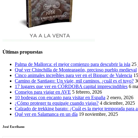
Últimas propuestas
Palma de Mallorca: el mejor comienzo para descubrir la isla
25 
Qué ver Chinchilla de Montearagón, precioso pueblo medieval
Cinco animales increíbles para ver en el Bioparc de Valencia
15
Camino de Santiago: Un viaje, mil caminos. ¿cuál es el tuyo?
3
17 lugares que ver en CÓRDOBA capital imprescindibles
6 ma
Consejos para viajar en AVE
5 febrero, 2026
10 bodegas con encanto para visitar en España
2 enero, 2026
¿Cómo proteger tu equipaje cuando viajas?
4 diciembre, 2025
Calzado de trekking barato: ¿Cuál es la mejor temporada para a
Qué ver en Salamanca en un día
19 noviembre, 2025
José Escribano