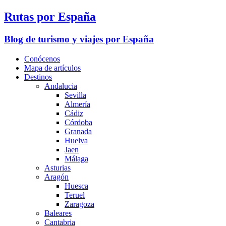
Rutas por España
Blog de turismo y viajes por España
Conócenos
Mapa de artículos
Destinos
Andalucia
Sevilla
Almería
Cádiz
Córdoba
Granada
Huelva
Jaen
Málaga
Asturias
Aragón
Huesca
Teruel
Zaragoza
Baleares
Cantabria