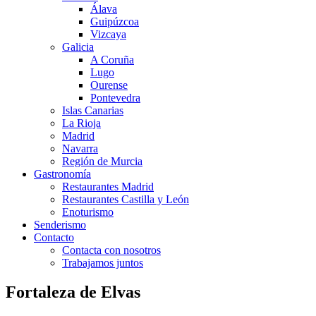
Álava
Guipúzcoa
Vizcaya
Galicia
A Coruña
Lugo
Ourense
Pontevedra
Islas Canarias
La Rioja
Madrid
Navarra
Región de Murcia
Gastronomía
Restaurantes Madrid
Restaurantes Castilla y León
Enoturismo
Senderismo
Contacto
Contacta con nosotros
Trabajamos juntos
Fortaleza de Elvas