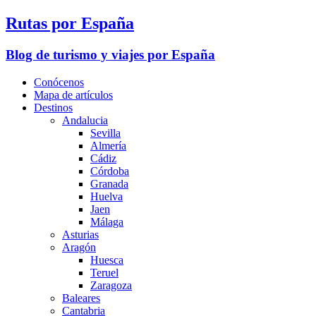
Rutas por España
Blog de turismo y viajes por España
Conócenos
Mapa de artículos
Destinos
Andalucia
Sevilla
Almería
Cádiz
Córdoba
Granada
Huelva
Jaen
Málaga
Asturias
Aragón
Huesca
Teruel
Zaragoza
Baleares
Cantabria