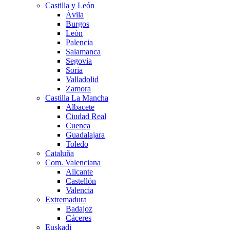
Castilla y León
Ávila
Burgos
León
Palencia
Salamanca
Segovia
Soria
Valladolid
Zamora
Castilla La Mancha
Albacete
Ciudad Real
Cuenca
Guadalajara
Toledo
Cataluña
Com. Valenciana
Alicante
Castellón
Valencia
Extremadura
Badajoz
Cáceres
Euskadi