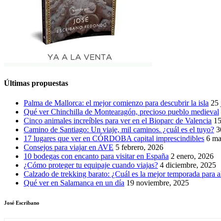
Últimas propuestas
Palma de Mallorca: el mejor comienzo para descubrir la isla
25 
Qué ver Chinchilla de Montearagón, precioso pueblo medieval
Cinco animales increíbles para ver en el Bioparc de Valencia
15
Camino de Santiago: Un viaje, mil caminos. ¿cuál es el tuyo?
3
17 lugares que ver en CÓRDOBA capital imprescindibles
6 ma
Consejos para viajar en AVE
5 febrero, 2026
10 bodegas con encanto para visitar en España
2 enero, 2026
¿Cómo proteger tu equipaje cuando viajas?
4 diciembre, 2025
Calzado de trekking barato: ¿Cuál es la mejor temporada para a
Qué ver en Salamanca en un día
19 noviembre, 2025
José Escribano