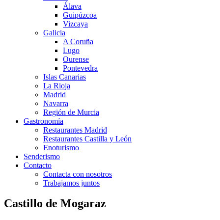
Álava
Guipúzcoa
Vizcaya
Galicia
A Coruña
Lugo
Ourense
Pontevedra
Islas Canarias
La Rioja
Madrid
Navarra
Región de Murcia
Gastronomía
Restaurantes Madrid
Restaurantes Castilla y León
Enoturismo
Senderismo
Contacto
Contacta con nosotros
Trabajamos juntos
Castillo de Mogaraz