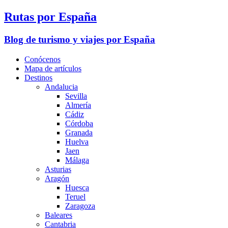
Rutas por España
Blog de turismo y viajes por España
Conócenos
Mapa de artículos
Destinos
Andalucia
Sevilla
Almería
Cádiz
Córdoba
Granada
Huelva
Jaen
Málaga
Asturias
Aragón
Huesca
Teruel
Zaragoza
Baleares
Cantabria