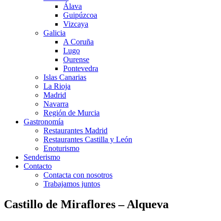
Álava
Guipúzcoa
Vizcaya
Galicia
A Coruña
Lugo
Ourense
Pontevedra
Islas Canarias
La Rioja
Madrid
Navarra
Región de Murcia
Gastronomía
Restaurantes Madrid
Restaurantes Castilla y León
Enoturismo
Senderismo
Contacto
Contacta con nosotros
Trabajamos juntos
Castillo de Miraflores – Alqueva