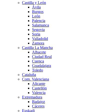
Castilla y León
Ávila
Burgos
León
Palencia
Salamanca
Segovia
Soria
Valladolid
Zamora
Castilla La Mancha
Albacete
Ciudad Real
Cuenca
Guadalajara
Toledo
Cataluña
Com. Valenciana
Alicante
Castellón
Valencia
Extremadura
Badajoz
Cáceres
Euskadi