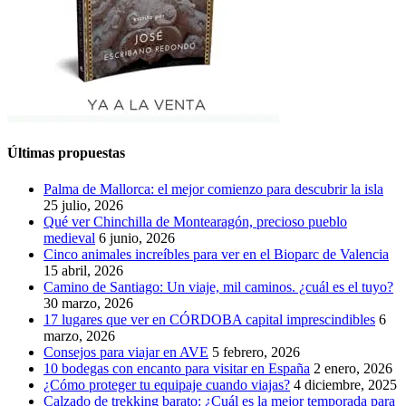
Últimas propuestas
Palma de Mallorca: el mejor comienzo para descubrir la isla
25 julio, 2026
Qué ver Chinchilla de Montearagón, precioso pueblo
medieval
6 junio, 2026
Cinco animales increíbles para ver en el Bioparc de Valencia
15 abril, 2026
Camino de Santiago: Un viaje, mil caminos. ¿cuál es el tuyo?
30 marzo, 2026
17 lugares que ver en CÓRDOBA capital imprescindibles
6
marzo, 2026
Consejos para viajar en AVE
5 febrero, 2026
10 bodegas con encanto para visitar en España
2 enero, 2026
¿Cómo proteger tu equipaje cuando viajas?
4 diciembre, 2025
Calzado de trekking barato: ¿Cuál es la mejor temporada para