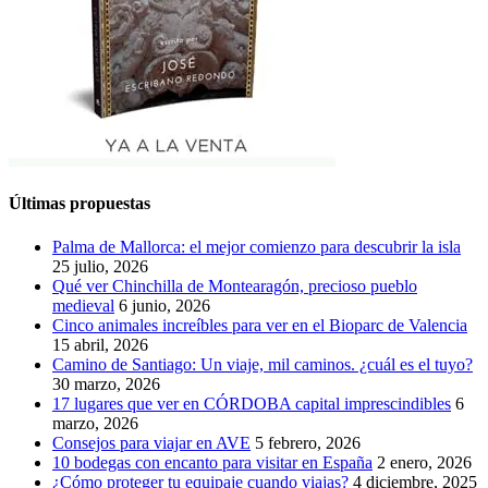
Últimas propuestas
Palma de Mallorca: el mejor comienzo para descubrir la isla
25 julio, 2026
Qué ver Chinchilla de Montearagón, precioso pueblo
medieval
6 junio, 2026
Cinco animales increíbles para ver en el Bioparc de Valencia
15 abril, 2026
Camino de Santiago: Un viaje, mil caminos. ¿cuál es el tuyo?
30 marzo, 2026
17 lugares que ver en CÓRDOBA capital imprescindibles
6
marzo, 2026
Consejos para viajar en AVE
5 febrero, 2026
10 bodegas con encanto para visitar en España
2 enero, 2026
¿Cómo proteger tu equipaje cuando viajas?
4 diciembre, 2025