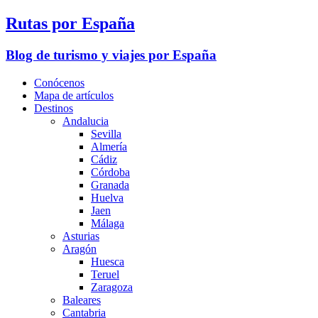
Rutas por España
Blog de turismo y viajes por España
Conócenos
Mapa de artículos
Destinos
Andalucia
Sevilla
Almería
Cádiz
Córdoba
Granada
Huelva
Jaen
Málaga
Asturias
Aragón
Huesca
Teruel
Zaragoza
Baleares
Cantabria