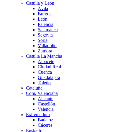
Castilla y León
Ávila
Burgos
León
Palencia
Salamanca
Segovia
Soria
Valladolid
Zamora
Castilla La Mancha
Albacete
Ciudad Real
Cuenca
Guadalajara
Toledo
Cataluña
Com. Valenciana
Alicante
Castellón
Valencia
Extremadura
Badajoz
Cáceres
Euskadi