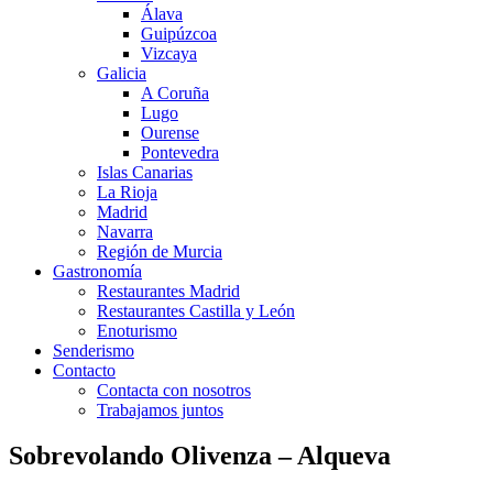
Álava
Guipúzcoa
Vizcaya
Galicia
A Coruña
Lugo
Ourense
Pontevedra
Islas Canarias
La Rioja
Madrid
Navarra
Región de Murcia
Gastronomía
Restaurantes Madrid
Restaurantes Castilla y León
Enoturismo
Senderismo
Contacto
Contacta con nosotros
Trabajamos juntos
Sobrevolando Olivenza – Alqueva