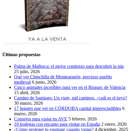
Últimas propuestas
Palma de Mallorca: el mejor comienzo para descubrir la isla
25 julio, 2026
Qué ver Chinchilla de Montearagón, precioso pueblo
medieval
6 junio, 2026
Cinco animales increíbles para ver en el Bioparc de Valencia
15 abril, 2026
Camino de Santiago: Un viaje, mil caminos. ¿cuál es el tuyo?
30 marzo, 2026
17 lugares que ver en CÓRDOBA capital imprescindibles
6
marzo, 2026
Consejos para viajar en AVE
5 febrero, 2026
10 bodegas con encanto para visitar en España
2 enero, 2026
¿Cómo proteger tu equipaje cuando viajas?
4 diciembre, 2025