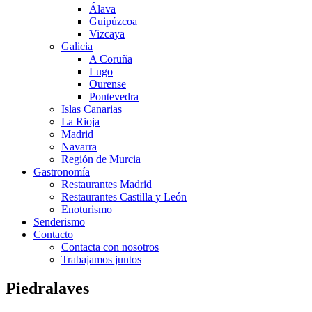
Álava
Guipúzcoa
Vizcaya
Galicia
A Coruña
Lugo
Ourense
Pontevedra
Islas Canarias
La Rioja
Madrid
Navarra
Región de Murcia
Gastronomía
Restaurantes Madrid
Restaurantes Castilla y León
Enoturismo
Senderismo
Contacto
Contacta con nosotros
Trabajamos juntos
Piedralaves