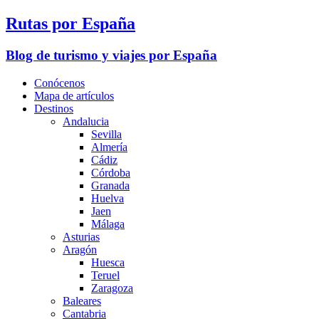
Rutas por España
Blog de turismo y viajes por España
Conócenos
Mapa de artículos
Destinos
Andalucia
Sevilla
Almería
Cádiz
Córdoba
Granada
Huelva
Jaen
Málaga
Asturias
Aragón
Huesca
Teruel
Zaragoza
Baleares
Cantabria