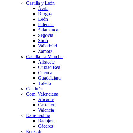
Castilla y León
Ávila
Burgos
León
Palencia
Salamanca
Segovia
Soria
Valladolid
Zamora
Castilla La Mancha
Albacete
Ciudad Real
Cuenca
Guadalajara
Toledo
Cataluña
Com. Valenciana
Alicante
Castellón
Valencia
Extremadura
Badajoz
Cáceres
Euskadi