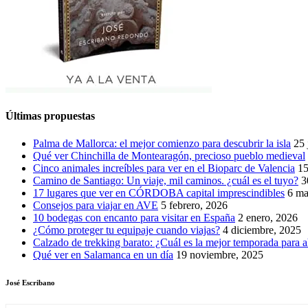
Últimas propuestas
Palma de Mallorca: el mejor comienzo para descubrir la isla
25 
Qué ver Chinchilla de Montearagón, precioso pueblo medieval
Cinco animales increíbles para ver en el Bioparc de Valencia
15
Camino de Santiago: Un viaje, mil caminos. ¿cuál es el tuyo?
3
17 lugares que ver en CÓRDOBA capital imprescindibles
6 ma
Consejos para viajar en AVE
5 febrero, 2026
10 bodegas con encanto para visitar en España
2 enero, 2026
¿Cómo proteger tu equipaje cuando viajas?
4 diciembre, 2025
Calzado de trekking barato: ¿Cuál es la mejor temporada para a
Qué ver en Salamanca en un día
19 noviembre, 2025
José Escribano