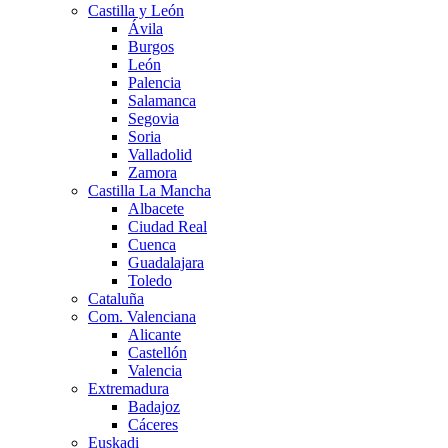
Castilla y León
Ávila
Burgos
León
Palencia
Salamanca
Segovia
Soria
Valladolid
Zamora
Castilla La Mancha
Albacete
Ciudad Real
Cuenca
Guadalajara
Toledo
Cataluña
Com. Valenciana
Alicante
Castellón
Valencia
Extremadura
Badajoz
Cáceres
Euskadi