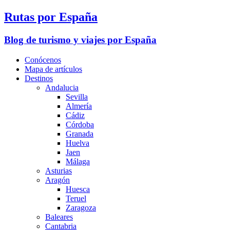
Rutas por España
Blog de turismo y viajes por España
Conócenos
Mapa de artículos
Destinos
Andalucia
Sevilla
Almería
Cádiz
Córdoba
Granada
Huelva
Jaen
Málaga
Asturias
Aragón
Huesca
Teruel
Zaragoza
Baleares
Cantabria