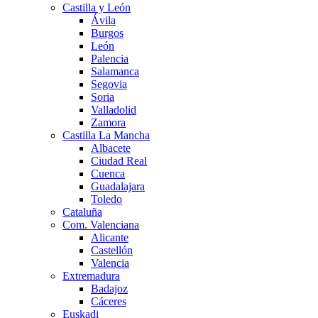
Castilla y León
Ávila
Burgos
León
Palencia
Salamanca
Segovia
Soria
Valladolid
Zamora
Castilla La Mancha
Albacete
Ciudad Real
Cuenca
Guadalajara
Toledo
Cataluña
Com. Valenciana
Alicante
Castellón
Valencia
Extremadura
Badajoz
Cáceres
Euskadi