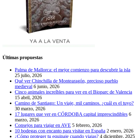
Últimas propuestas
Palma de Mallorca: el mejor comienzo para descubrir la isla
25 julio, 2026
Qué ver Chinchilla de Montearagón, precioso pueblo
medieval
6 junio, 2026
Cinco animales increíbles para ver en el Bioparc de Valencia
15 abril, 2026
Camino de Santiago: Un viaje, mil caminos. ¿cuál es el tuyo?
30 marzo, 2026
17 lugares que ver en CÓRDOBA capital imprescindibles
6
marzo, 2026
Consejos para viajar en AVE
5 febrero, 2026
10 bodegas con encanto para visitar en España
2 enero, 2026
¿Cómo proteger tu equipaje cuando viajas?
4 diciembre, 2025