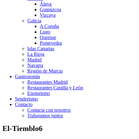
Álava
Guipúzcoa
Vizcaya
Galicia
A Coruña
Lugo
Ourense
Pontevedra
Islas Canarias
La Rioja
Madrid
Navarra
Región de Murcia
Gastronomía
Restaurantes Madrid
Restaurantes Castilla y León
Enoturismo
Senderismo
Contacto
Contacta con nosotros
Trabajamos juntos
El-Tiemblo6