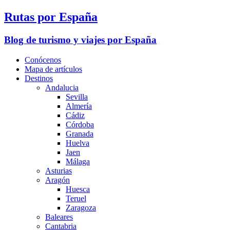
Rutas por España
Blog de turismo y viajes por España
Conócenos
Mapa de artículos
Destinos
Andalucia
Sevilla
Almería
Cádiz
Córdoba
Granada
Huelva
Jaen
Málaga
Asturias
Aragón
Huesca
Teruel
Zaragoza
Baleares
Cantabria