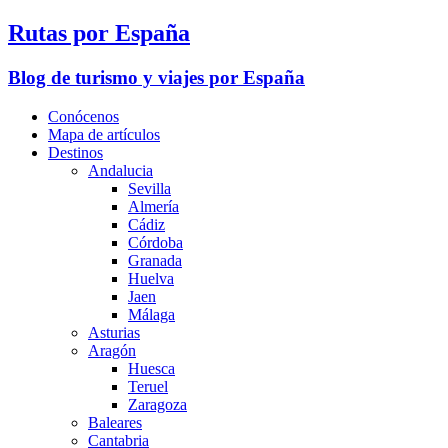
Rutas por España
Blog de turismo y viajes por España
Conócenos
Mapa de artículos
Destinos
Andalucia
Sevilla
Almería
Cádiz
Córdoba
Granada
Huelva
Jaen
Málaga
Asturias
Aragón
Huesca
Teruel
Zaragoza
Baleares
Cantabria