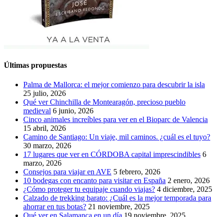
Últimas propuestas
Palma de Mallorca: el mejor comienzo para descubrir la isla
25 julio, 2026
Qué ver Chinchilla de Montearagón, precioso pueblo
medieval
6 junio, 2026
Cinco animales increíbles para ver en el Bioparc de Valencia
15 abril, 2026
Camino de Santiago: Un viaje, mil caminos. ¿cuál es el tuyo?
30 marzo, 2026
17 lugares que ver en CÓRDOBA capital imprescindibles
6
marzo, 2026
Consejos para viajar en AVE
5 febrero, 2026
10 bodegas con encanto para visitar en España
2 enero, 2026
¿Cómo proteger tu equipaje cuando viajas?
4 diciembre, 2025
Calzado de trekking barato: ¿Cuál es la mejor temporada para
ahorrar en tus botas?
21 noviembre, 2025
Qué ver en Salamanca en un día
19 noviembre, 2025