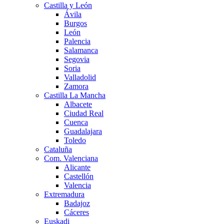
Castilla y León
Ávila
Burgos
León
Palencia
Salamanca
Segovia
Soria
Valladolid
Zamora
Castilla La Mancha
Albacete
Ciudad Real
Cuenca
Guadalajara
Toledo
Cataluña
Com. Valenciana
Alicante
Castellón
Valencia
Extremadura
Badajoz
Cáceres
Euskadi