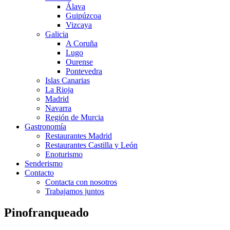
Álava
Guipúzcoa
Vizcaya
Galicia
A Coruña
Lugo
Ourense
Pontevedra
Islas Canarias
La Rioja
Madrid
Navarra
Región de Murcia
Gastronomía
Restaurantes Madrid
Restaurantes Castilla y León
Enoturismo
Senderismo
Contacto
Contacta con nosotros
Trabajamos juntos
Pinofranqueado