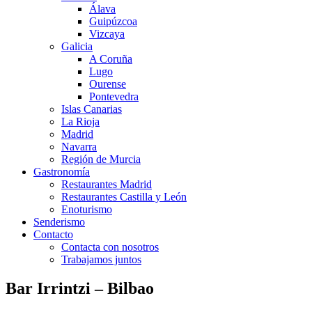
Álava
Guipúzcoa
Vizcaya
Galicia
A Coruña
Lugo
Ourense
Pontevedra
Islas Canarias
La Rioja
Madrid
Navarra
Región de Murcia
Gastronomía
Restaurantes Madrid
Restaurantes Castilla y León
Enoturismo
Senderismo
Contacto
Contacta con nosotros
Trabajamos juntos
Bar Irrintzi – Bilbao