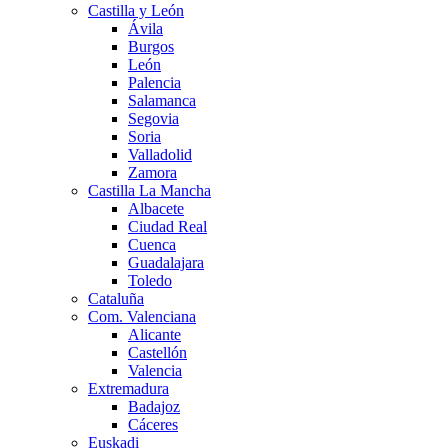
Castilla y León
Ávila
Burgos
León
Palencia
Salamanca
Segovia
Soria
Valladolid
Zamora
Castilla La Mancha
Albacete
Ciudad Real
Cuenca
Guadalajara
Toledo
Cataluña
Com. Valenciana
Alicante
Castellón
Valencia
Extremadura
Badajoz
Cáceres
Euskadi