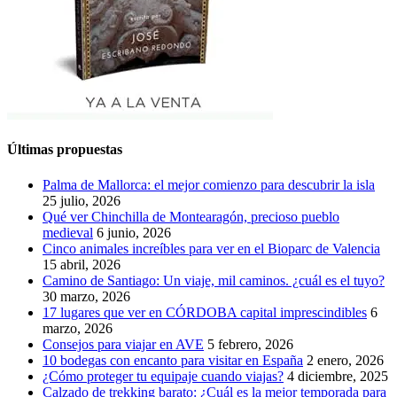
Últimas propuestas
Palma de Mallorca: el mejor comienzo para descubrir la isla
25 julio, 2026
Qué ver Chinchilla de Montearagón, precioso pueblo
medieval
6 junio, 2026
Cinco animales increíbles para ver en el Bioparc de Valencia
15 abril, 2026
Camino de Santiago: Un viaje, mil caminos. ¿cuál es el tuyo?
30 marzo, 2026
17 lugares que ver en CÓRDOBA capital imprescindibles
6
marzo, 2026
Consejos para viajar en AVE
5 febrero, 2026
10 bodegas con encanto para visitar en España
2 enero, 2026
¿Cómo proteger tu equipaje cuando viajas?
4 diciembre, 2025
Calzado de trekking barato: ¿Cuál es la mejor temporada para