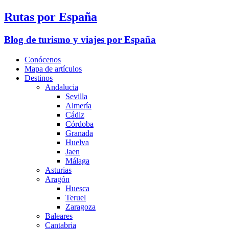
Rutas por España
Blog de turismo y viajes por España
Conócenos
Mapa de artículos
Destinos
Andalucia
Sevilla
Almería
Cádiz
Córdoba
Granada
Huelva
Jaen
Málaga
Asturias
Aragón
Huesca
Teruel
Zaragoza
Baleares
Cantabria