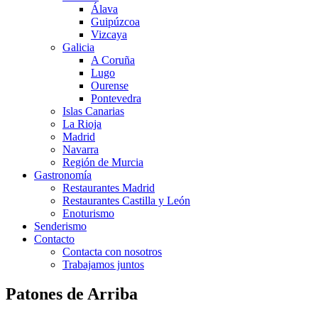
Álava
Guipúzcoa
Vizcaya
Galicia
A Coruña
Lugo
Ourense
Pontevedra
Islas Canarias
La Rioja
Madrid
Navarra
Región de Murcia
Gastronomía
Restaurantes Madrid
Restaurantes Castilla y León
Enoturismo
Senderismo
Contacto
Contacta con nosotros
Trabajamos juntos
Patones de Arriba