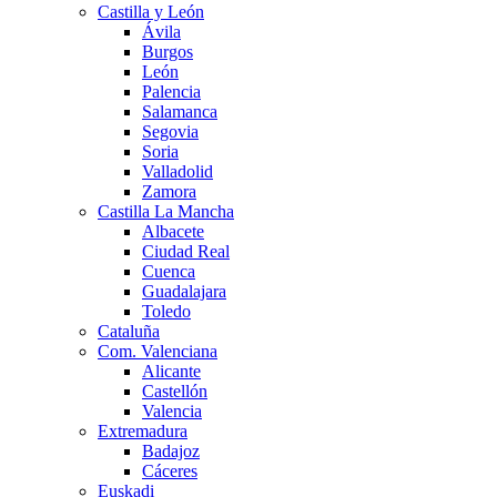
Castilla y León
Ávila
Burgos
León
Palencia
Salamanca
Segovia
Soria
Valladolid
Zamora
Castilla La Mancha
Albacete
Ciudad Real
Cuenca
Guadalajara
Toledo
Cataluña
Com. Valenciana
Alicante
Castellón
Valencia
Extremadura
Badajoz
Cáceres
Euskadi