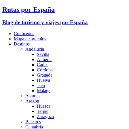
Rutas por España
Blog de turismo y viajes por España
Conócenos
Mapa de artículos
Destinos
Andalucia
Sevilla
Almería
Cádiz
Córdoba
Granada
Huelva
Jaen
Málaga
Asturias
Aragón
Huesca
Teruel
Zaragoza
Baleares
Cantabria