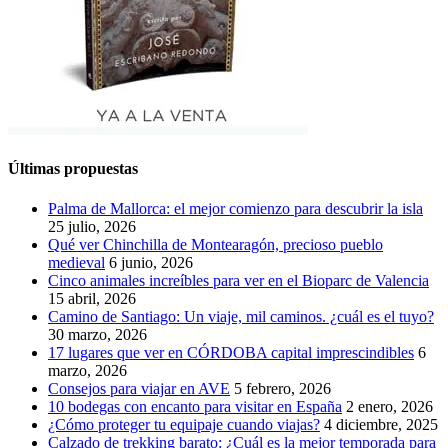
Últimas propuestas
Palma de Mallorca: el mejor comienzo para descubrir la isla
25 julio, 2026
Qué ver Chinchilla de Montearagón, precioso pueblo
medieval
6 junio, 2026
Cinco animales increíbles para ver en el Bioparc de Valencia
15 abril, 2026
Camino de Santiago: Un viaje, mil caminos. ¿cuál es el tuyo?
30 marzo, 2026
17 lugares que ver en CÓRDOBA capital imprescindibles
6
marzo, 2026
Consejos para viajar en AVE
5 febrero, 2026
10 bodegas con encanto para visitar en España
2 enero, 2026
¿Cómo proteger tu equipaje cuando viajas?
4 diciembre, 2025
Calzado de trekking barato: ¿Cuál es la mejor temporada para