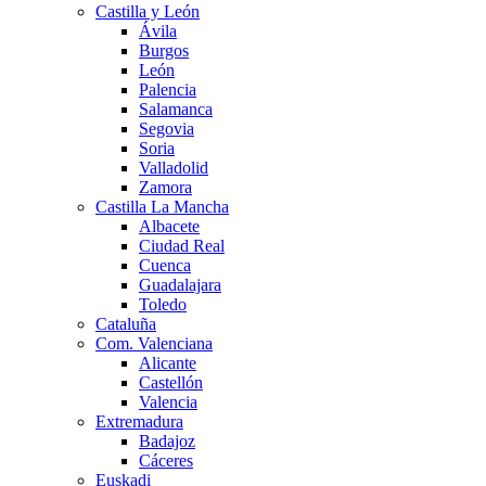
Castilla y León
Ávila
Burgos
León
Palencia
Salamanca
Segovia
Soria
Valladolid
Zamora
Castilla La Mancha
Albacete
Ciudad Real
Cuenca
Guadalajara
Toledo
Cataluña
Com. Valenciana
Alicante
Castellón
Valencia
Extremadura
Badajoz
Cáceres
Euskadi