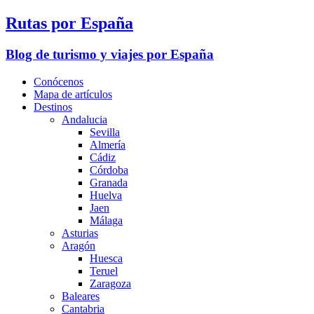
Rutas por España
Blog de turismo y viajes por España
Conócenos
Mapa de artículos
Destinos
Andalucia
Sevilla
Almería
Cádiz
Córdoba
Granada
Huelva
Jaen
Málaga
Asturias
Aragón
Huesca
Teruel
Zaragoza
Baleares
Cantabria